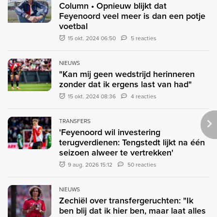
Column • Opnieuw blijkt dat
Feyenoord veel meer is dan een potje
voetbal
15 okt. 2024 06:50
5 reacties
NIEUWS
"Kan mij geen wedstrijd herinneren
zonder dat ik ergens last van had"
15 okt. 2024 08:36
4 reacties
TRANSFERS
'Feyenoord wil investering
terugverdienen: Tengstedt lijkt na één
seizoen alweer te vertrekken'
9 aug. 2026 15:12
50 reacties
NIEUWS
Zechiël over transfergeruchten: "Ik
ben blij dat ik hier ben, maar laat alles