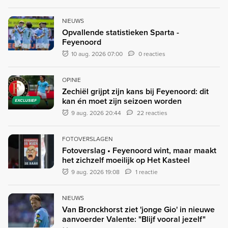
NIEUWS
Opvallende statistieken Sparta -
Feyenoord
10 aug. 2026 07:00
0 reacties
OPINIE
Zechiël grijpt zijn kans bij Feyenoord: dit
kan én moet zijn seizoen worden
EXCLUSIEF
9 aug. 2026 20:44
22 reacties
FOTOVERSLAGEN
Fotoverslag • Feyenoord wint, maar maakt
het zichzelf moeilijk op Het Kasteel
9 aug. 2026 19:08
1 reactie
NIEUWS
Van Bronckhorst ziet 'jonge Gio' in nieuwe
aanvoerder Valente: "Blijf vooral jezelf"