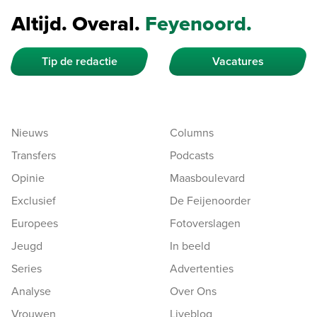
Altijd. Overal.
Feyenoord.
Tip de redactie
Vacatures
Nieuws
Columns
Transfers
Podcasts
Opinie
Maasboulevard
Exclusief
De Feijenoorder
Europees
Fotoverslagen
Jeugd
In beeld
Series
Advertenties
Analyse
Over Ons
Vrouwen
Liveblog