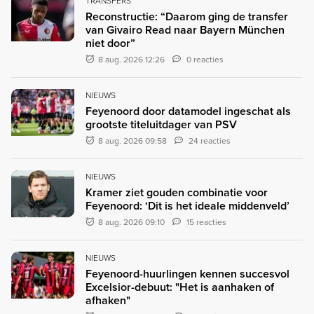
TRANSFERS
Reconstructie: “Daarom ging de transfer
van Givairo Read naar Bayern München
niet door”
8 aug. 2026 12:26
0 reacties
NIEUWS
Feyenoord door datamodel ingeschat als
grootste titeluitdager van PSV
8 aug. 2026 09:58
24 reacties
NIEUWS
Kramer ziet gouden combinatie voor
Feyenoord: ‘Dit is het ideale middenveld’
8 aug. 2026 09:10
15 reacties
NIEUWS
Feyenoord-huurlingen kennen succesvol
Excelsior-debuut: "Het is aanhaken of
afhaken"