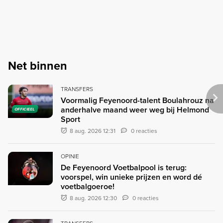
Net binnen
TRANSFERS
Voormalig Feyenoord-talent Boulahrouz na
anderhalve maand weer weg bij Helmond
OFFICIEEL
Sport
8 aug. 2026 12:31
0 reacties
OPINIE
De Feyenoord Voetbalpool is terug:
voorspel, win unieke prijzen en word dé
voetbalgoeroe!
8 aug. 2026 12:30
0 reacties