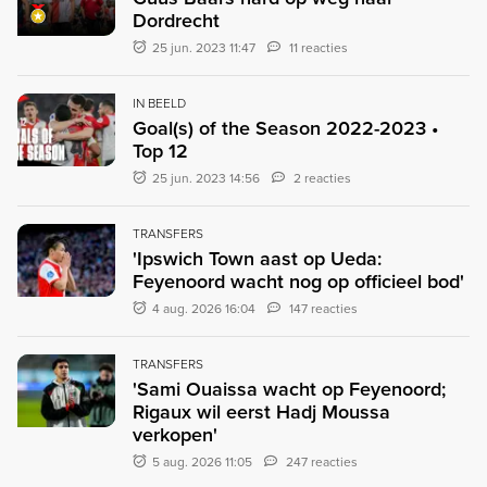
Dordrecht
25 jun. 2023 11:47
11 reacties
IN BEELD
Goal(s) of the Season 2022-2023 •
Top 12
25 jun. 2023 14:56
2 reacties
TRANSFERS
'Ipswich Town aast op Ueda:
Feyenoord wacht nog op officieel bod'
4 aug. 2026 16:04
147 reacties
TRANSFERS
'Sami Ouaissa wacht op Feyenoord;
Rigaux wil eerst Hadj Moussa
verkopen'
5 aug. 2026 11:05
247 reacties