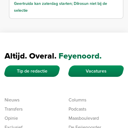
Geertruida kan zaterdag starten; Dilrosun niet bij de
selectie
Altijd. Overal.
Feyenoord.
Tip de redactie
Vacatures
Nieuws
Columns
Transfers
Podcasts
Opinie
Maasboulevard
Exclusief
De Feijenoorder