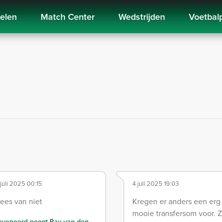
kelen
Match Center
Wedstrijden
Voetbal
 juli 2025 00:15
4 juli 2025 19:03
ees van niet
Kregen er anders een erg
mooie transfersom voor. 
eyenoord poogt Rav van den