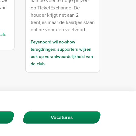
aan de veel te hoge prijzen
 van
op TicketExchange. De
houder krijgt net aan 2
tientjes maar de kaartjes staan
online voor een veelvoud....
als
Feyenoord wil no-show
terugdringen; supporters wijzen
ook op verantwoordelijkheid van
de club
Vacatures