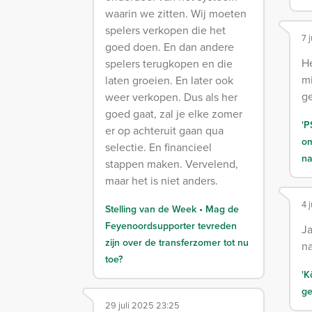
waarin we zitten. Wij moeten
spelers verkopen die het
7 
goed doen. En dan andere
He
spelers terugkopen en die
mi
laten groeien. En later ook
ge
weer verkopen. Dus als her
goed gaat, zal je elke zomer
'P
er op achteruit gaan qua
om
selectie. En financieel
na
stappen maken. Vervelend,
maar het is niet anders.
4 
Stelling van de Week • Mag de
Feyenoordsupporter tevreden
Ja
zijn over de transferzomer tot nu
na
toe?
'K
ge
29 juli 2025 23:25