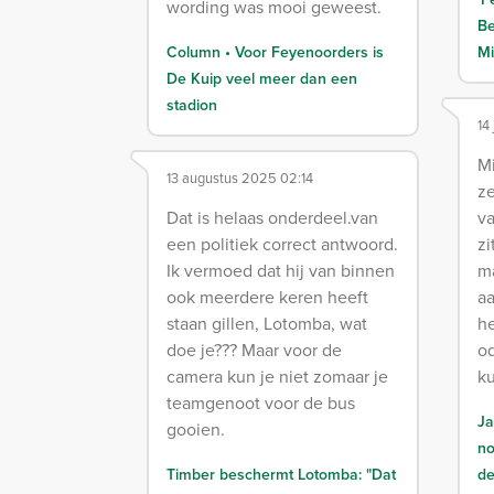
wording was mooi geweest.
Be
Column • Voor Feyenoorders is
Mi
De Kuip veel meer dan een
stadion
14
Mi
13 augustus 2025 02:14
ze
Dat is helaas onderdeel.van
v
een politiek correct antwoord.
zi
Ik vermoed dat hij van binnen
ma
ook meerdere keren heeft
a
staan gillen, Lotomba, wat
he
doe je??? Maar voor de
o
camera kun je niet zomaar je
ku
teamgenoot voor de bus
Ja
gooien.
no
Timber beschermt Lotomba: "Dat
de