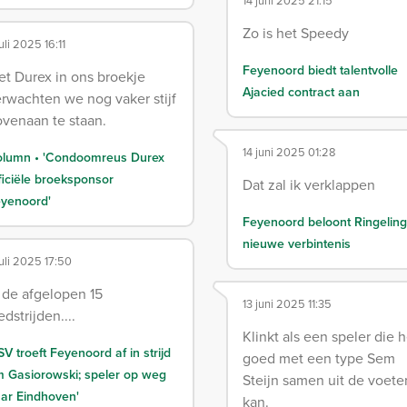
14 juni 2025 21:15
Zo is het Speedy
juli 2025 16:11
Feyenoord biedt talentvolle
t Durex in ons broekje
Ajacied contract aan
rwachten we nog vaker stijf
venaan te staan.
14 juni 2025 01:28
lumn • 'Condoomreus Durex
ficiële broeksponsor
Dat zal ik verklappen
yenoord'
Feyenoord beloont Ringelin
nieuwe verbintenis
juli 2025 17:50
 de afgelopen 15
13 juni 2025 11:35
dstrijden....
Klinkt als een speler die 
SV troeft Feyenoord af in strijd
goed met een type Sem
 Gasiorowski; speler op weg
Steijn samen uit de voete
ar Eindhoven'
kan.