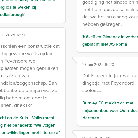
goed ging het sindsdien n
rg los te weken bij
met hem, dus de kans ik k
ddlesbrough'
dat we het nu alsnog zou
hebben gekregen.
 juli 2025 12:21
'Kökcü en Gimenez in verba
gebracht met AS Roma'
sschien een constructie dat
 bij gewone wedstrijden
an Feyenoord wel
19 juni 2025 16:20
tplaatsen mogen gebruiken,
ar afzien van
Dat is na vorig jaar wel e
andelen/zeggenschap. Dan
dingetje met Feyenoord
bbenb3ide partijen wat ze
spelers....
dig hebben om door te
Burnley FC meldt zich met
nnen, dnek ik?
miljoenenbod voor Quilindsc
cht op de Kuip • Volkskracht
Hartman
g niet benaderd: “We volgen
 ontwikkelingen met interesse”