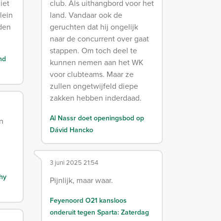
iet
club. Als uithangbord voor het
lein
land. Vandaar ook de
den
geruchten dat hij ongelijk
naar de concurrent over gaat
stappen. Om toch deel te
nd
kunnen nemen aan het WK
voor clubteams. Maar ze
zullen ongetwijfeld diepe
zakken hebben inderdaad.
Al Nassr doet openingsbod op
en
Dávid Hancko
3 juni 2025 21:54
hy
Pijnlijk, maar waar.
Feyenoord O21 kansloos
onderuit tegen Sparta: Zaterdag