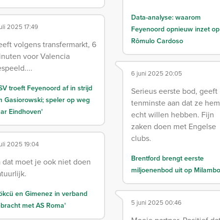
Data-analyse: waarom
juli 2025 17:49
Feyenoord opnieuw inzet op
Rômulo Cardoso
eft volgens transfermarkt, 6
nuten voor Valencia
speeld....
6 juni 2025 20:05
SV troeft Feyenoord af in strijd
Serieus eerste bod, geeft
 Gasiorowski; speler op weg
tenminste aan dat ze hem
ar Eindhoven'
echt willen hebben. Fijn
zaken doen met Engelse
clubs.
juli 2025 19:04
Brentford brengt eerste
 dat moet je ook niet doen
miljoenenbod uit op Milamb
tuurlijk.
ökcü en Gimenez in verband
5 juni 2025 00:46
bracht met AS Roma'