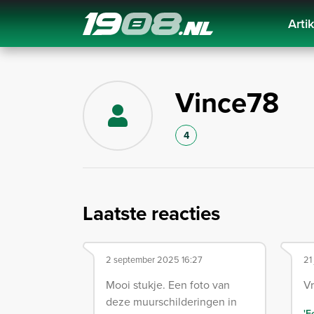
Arti
Navigation
Vince78
4
Laatste reacties
2 september 2025 16:27
21
Mooi stukje. Een foto van
Vr
deze muurschilderingen in
'F