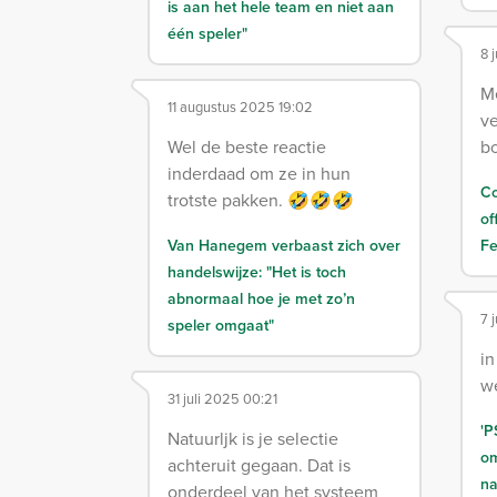
is aan het hele team en niet aan
één speler"
8 
Me
11 augustus 2025 19:02
ve
Wel de beste reactie
bo
inderdaad om ze in hun
Co
trotste pakken. 🤣🤣🤣
of
Van Hanegem verbaast zich over
Fe
handelswijze: "Het is toch
abnormaal hoe je met zo’n
7 
speler omgaat"
in
we
31 juli 2025 00:21
'P
Natuurljk is je selectie
om
achteruit gegaan. Dat is
na
onderdeel van het systeem