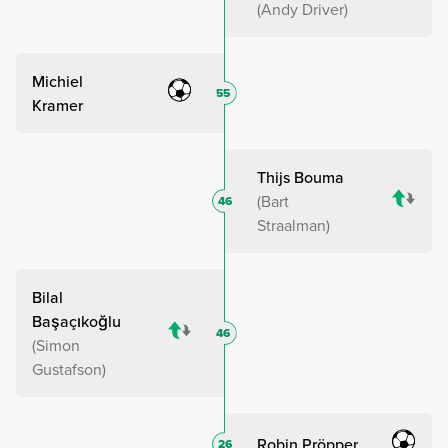
Andy Driver
Michiel
55
Kramer
Thijs Bouma
Bart
46
Straalman
Bilal
Başaçıkoğlu
46
Simon
Gustafson
Robin Pröpper
26