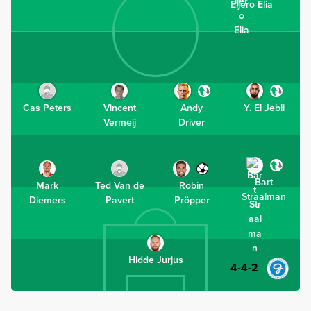
Eljero Elia
Cas Peters
Vincent
Andy
Y. El Jebli
Vermeij
Driver
Bart
Mark
Ted Van de
Robin
Straalman
Diemers
Pavert
Pröpper
Hidde Jurjus
4-4-2