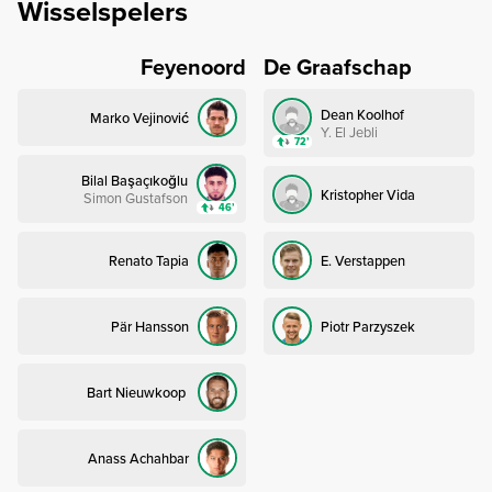
Wisselspelers
Feyenoord
De Graafschap
Dean Koolhof
Marko Vejinović
Y. El Jebli
72’
Bilal Başaçıkoğlu
Kristopher Vida
Simon Gustafson
46’
Renato Tapia
E. Verstappen
Pär Hansson
Piotr Parzyszek
Bart Nieuwkoop
Anass Achahbar