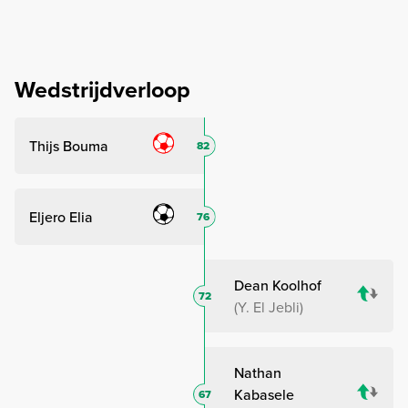
Wedstrijdverloop
Thijs Bouma
82
Eljero Elia
76
Dean Koolhof
72
Y. El Jebli
Nathan
Kabasele
67