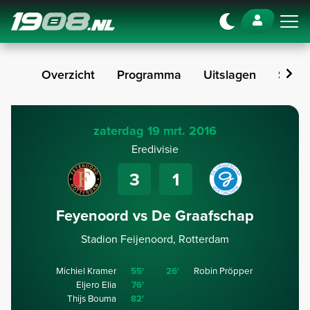
Navigation
Overzicht
Programma
Uitslagen
Stan
zaterdag 19 mrt. 2016
Eredivisie
3
1
Feyenoord vs De Graafschap
Stadion Feijenoord, Rotterdam
Michiel Kramer
55'
26'
Robin Pröpper
Eljero Elia
76'
Thijs Bouma
82'