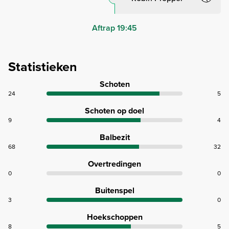
Aftrap 19:45
Statistieken
Schoten
24
5
Schoten op doel
9
4
Balbezit
68
32
Overtredingen
0
0
Buitenspel
3
0
Hoekschoppen
8
5