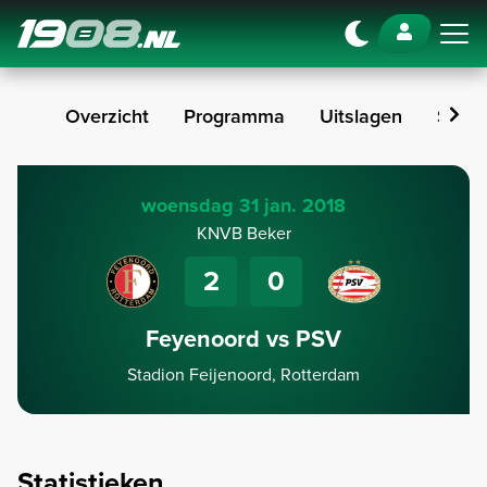
Navigation
Overzicht
Programma
Uitslagen
Stan
woensdag 31 jan. 2018
KNVB Beker
2
0
Feyenoord vs PSV
Stadion Feijenoord, Rotterdam
Statistieken