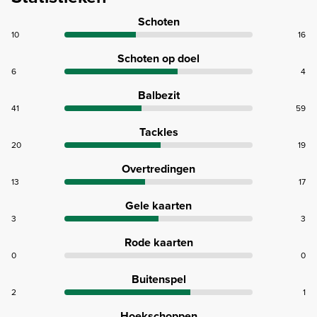
Schoten
10
16
Schoten op doel
6
4
Balbezit
41
59
Tackles
20
19
Overtredingen
13
17
Gele kaarten
3
3
Rode kaarten
0
0
Buitenspel
2
1
Hoekschoppen