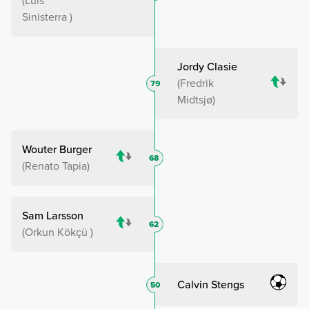
Luis
Sinisterra
Jordy Clasie
Fredrik
79
Midtsjø
Wouter Burger
68
Renato Tapia
Sam Larsson
62
Orkun Kökçü
Calvin Stengs
50