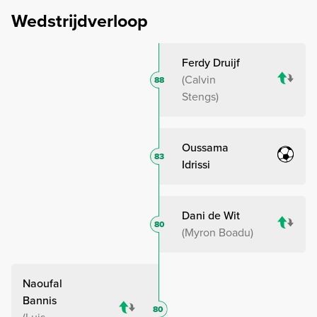
Wedstrijdverloop
Ferdy Druijf
Calvin
88
Stengs
Oussama
83
Idrissi
Dani de Wit
80
Myron Boadu
Naoufal
Bannis
80