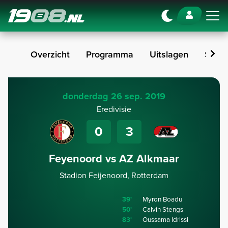
Navigation
Overzicht
Programma
Uitslagen
Stan
donderdag 26 sep. 2019
Eredivisie
0
3
Feyenoord vs AZ Alkmaar
Stadion Feijenoord, Rotterdam
39'
Myron Boadu
50'
Calvin Stengs
83'
Oussama Idrissi