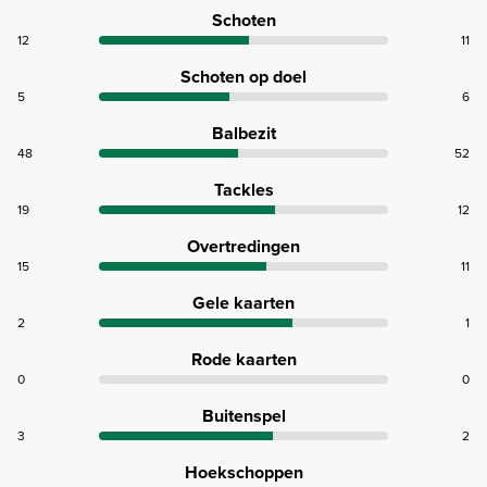
Schoten
12
11
Schoten op doel
5
6
Balbezit
48
52
Tackles
19
12
Overtredingen
15
11
Gele kaarten
2
1
Rode kaarten
0
0
Buitenspel
3
2
Hoekschoppen