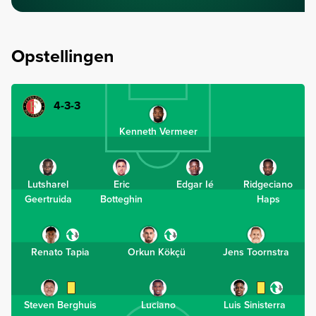
Opstellingen
4-3-3
Kenneth Vermeer
Lutsharel
Eric
Edgar Ié
Ridgeciano
Geertruida
Botteghin
Haps
Renato Tapia
Orkun Kökçü
Jens Toornstra
Steven Berghuis
Luciano
Luis Sinisterra