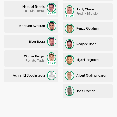
Naoufal Bannis
Jordy Clasie
Luis Sinisterra
Fredrik Midtsjø
80’
79’
Marouan Azarkan
Kenzo Goudmijn
Elber Evora
Rody de Boer
Wouter Burger
Tijjani Reijnders
Renato Tapia
68’
Achraf El Bouchataoui
Albert Gudmundsson
Joris Kramer