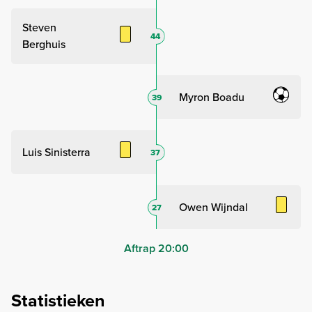
Steven
44
Berghuis
Myron Boadu
39
Luis Sinisterra
37
Owen Wijndal
27
Aftrap 20:00
Statistieken