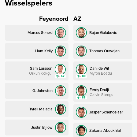
Wisselspelers
Feyenoord
AZ
Marcos Senesi
Bojan Golubovic
Liam Kelly
Thomas Ouwejan
Sam Larsson
Dani de Wit
Orkun Kökçü
Myron Boadu
62’
80’
Ferdy Druijf
G. Johnston
Calvin Stengs
88’
Tyrell Malacia
Jasper Schendelaar
Justin Bijlow
Zakaria Aboukhlal