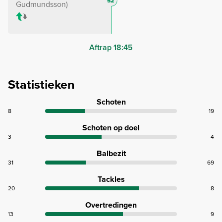
52
Gudmundsson
Aftrap 18:45
Statistieken
Schoten
8
19
Schoten op doel
3
4
Balbezit
31
69
Tackles
20
8
Overtredingen
13
9