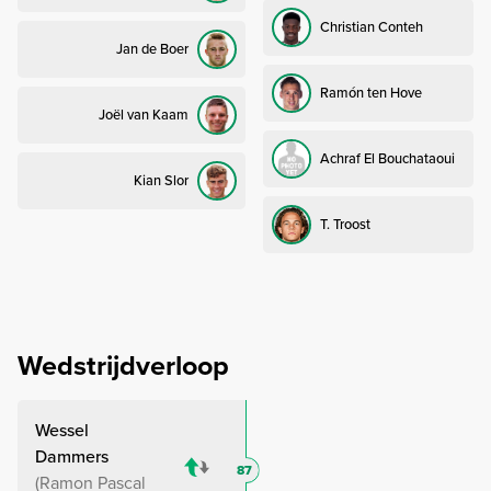
Christian Conteh
Jan de Boer
Ramón ten Hove
Joël van Kaam
Achraf El Bouchataoui
Kian Slor
T. Troost
Wedstrijdverloop
Wessel
Dammers
87
Ramon Pascal