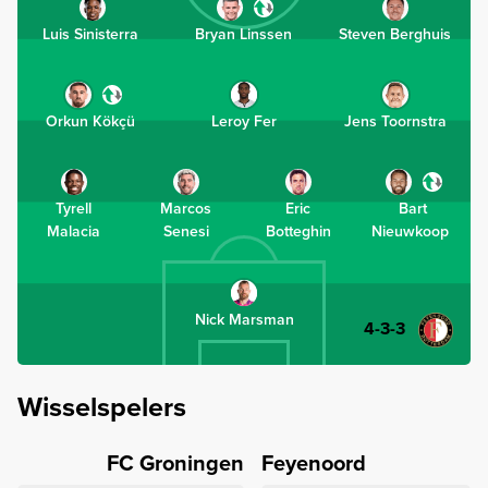
Luis Sinisterra
Bryan Linssen
Steven Berghuis
Orkun Kökçü
Leroy Fer
Jens Toornstra
Tyrell
Marcos
Eric
Bart
Malacia
Senesi
Botteghin
Nieuwkoop
Nick Marsman
4-3-3
Wisselspelers
FC Groningen
Feyenoord