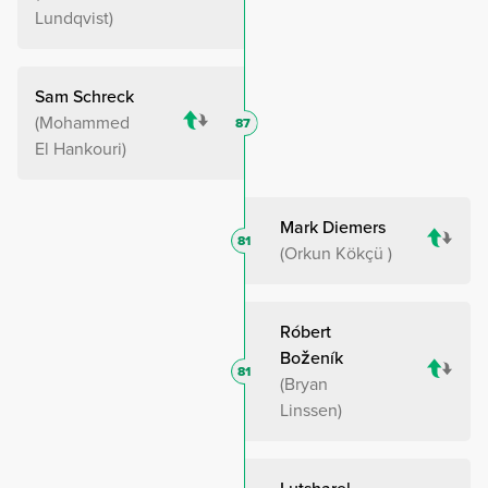
Lundqvist
Sam Schreck
Mohammed
87
El Hankouri
Mark Diemers
81
Orkun Kökçü
Róbert
Boženík
81
Bryan
Linssen