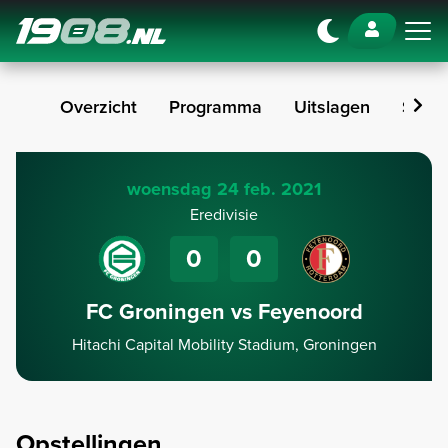
Navigation
Overzicht
Programma
Uitslagen
Stan
woensdag 24 feb. 2021
Eredivisie
0
0
FC Groningen vs Feyenoord
Hitachi Capital Mobility Stadium, Groningen
Opstellingen