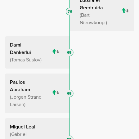
Lutsharel
Geertruida
76
Bart
Nieuwkoop
Damil
Dankerlui
65
Tomas Suslov
Paulos
Abraham
65
Jørgen Strand
Larsen
Miguel Leal
Gabriel