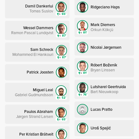
Damil Dankerlui
Ridgeciano Haps
Tomas Suslov
65’
Mark Diemers
Wessel Dammers
Orkun Kökçü
Ramon Pascal Lundqvist
81’
87’
Nicolai Jørgensen
Sam Schreck
Mohammed El Hankouri
87’
Róbert Boženík
Bryan Linssen
Patrick Joosten
81’
Lutsharel Geertruida
Miguel Leal
Bart Nieuwkoop
Gabriel Gudmundsson
76’
52’
Lucas Pratto
Paulos Abraham
Jørgen Strand Larsen
65’
Uroš Spajić
Per Kristian Bråtveit