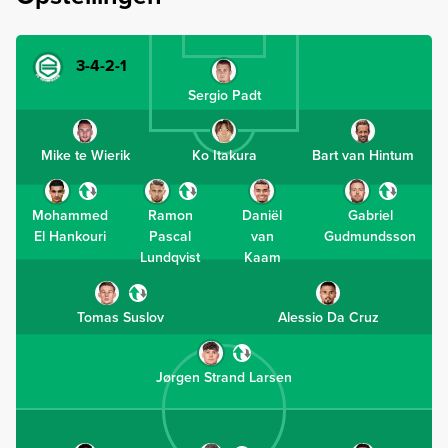
3-4-2-1
Sergio Padt
Mike te Wierik
Ko Itakura
Bart van Hintum
Mohammed
Ramon
Daniël
Gabriel
El Hankouri
Pascal
van
Gudmundsson
Lundqvist
Kaam
Tomas Suslov
Alessio Da Cruz
Jørgen Strand Larsen