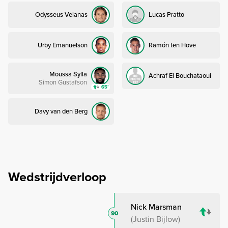
Odysseus Velanas
Lucas Pratto
Urby Emanuelson
Ramón ten Hove
Moussa Sylla
Achraf El Bouchataoui
Simon Gustafson
65’
Davy van den Berg
Wedstrijdverloop
Nick Marsman
90
Justin Bijlow