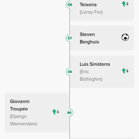
Teixeira
58
Leroy Fer
Steven
57
Berghuis
Luis Sinisterra
Eric
46
Botteghin
Giovanni
Troupée
46
Django
Warmerdam