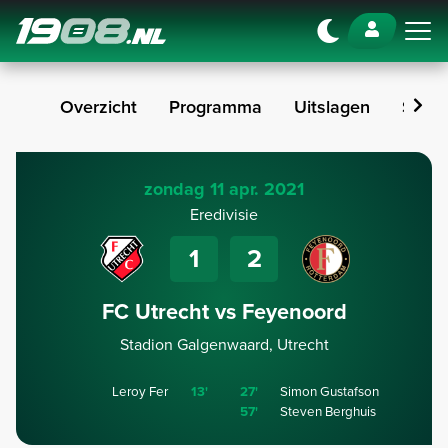
Navigation
Overzicht
Programma
Uitslagen
Stan
zondag 11 apr. 2021
Eredivisie
1
2
FC Utrecht vs Feyenoord
Stadion Galgenwaard, Utrecht
Leroy Fer
13'
27'
Simon Gustafson
57'
Steven Berghuis