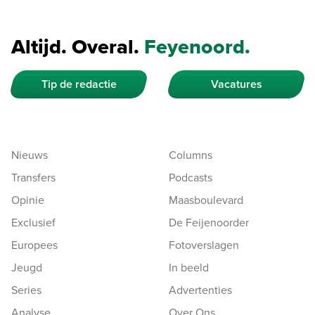
Altijd. Overal.
Feyenoord.
Tip de redactie
Vacatures
Nieuws
Columns
Transfers
Podcasts
Opinie
Maasboulevard
Exclusief
De Feijenoorder
Europees
Fotoverslagen
Jeugd
In beeld
Series
Advertenties
Analyse
Over Ons