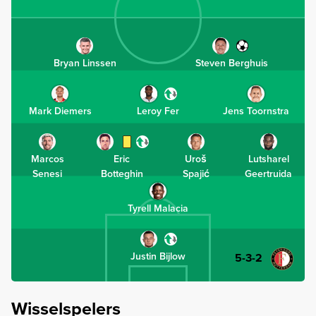
Bryan Linssen
Steven Berghuis
Mark Diemers
Leroy Fer
Jens Toornstra
Marcos
Eric
Uroš
Lutsharel
Senesi
Botteghin
Spajić
Geertruida
Tyrell Malacia
Justin Bijlow
5-3-2
Wisselspelers