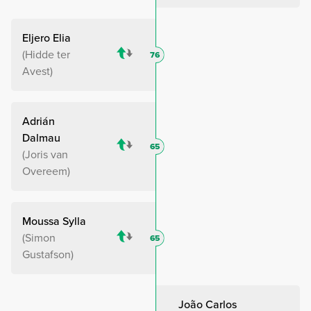
Eljero Elia
Hidde ter
76
Avest
Adrián
Dalmau
65
Joris van
Overeem
Moussa Sylla
Simon
65
Gustafson
João Carlos