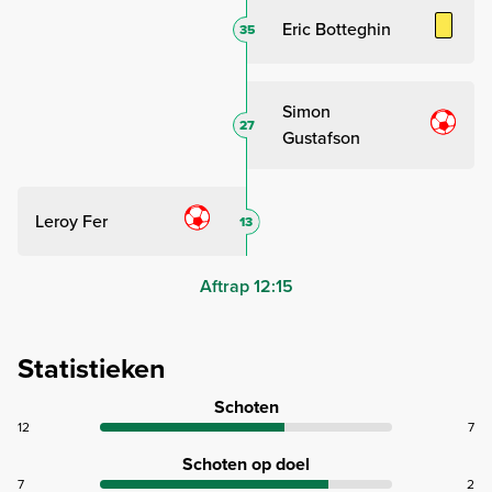
Eric Botteghin
35
Simon
27
Gustafson
Leroy Fer
13
Aftrap 12:15
Statistieken
Schoten
12
7
Schoten op doel
7
2