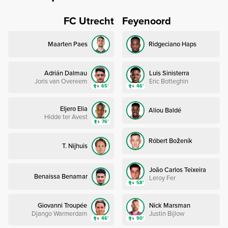
FC Utrecht
Feyenoord
Maarten Paes
Ridgeciano Haps
Adrián Dalmau
Luis Sinisterra
Joris van Overeem
Eric Botteghin
65’
46’
Eljero Elia
Aliou Baldé
Hidde ter Avest
76’
Róbert Boženík
T. Nijhuis
João Carlos Teixeira
Benaissa Benamar
Leroy Fer
58’
Giovanni Troupée
Nick Marsman
Django Warmerdam
Justin Bijlow
46’
90’