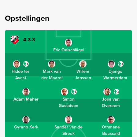
Opstellingen
4-3-3
Eric Oelschlägel
Hidde ter
Mark van
Willem
Django
Avest
der Maarel
Janssen
Warmerdam
Adam Maher
Simon
Joris van
Gustafson
Overeem
Gyrano Kerk
Sander van de
Othmane
Streek
Boussaid