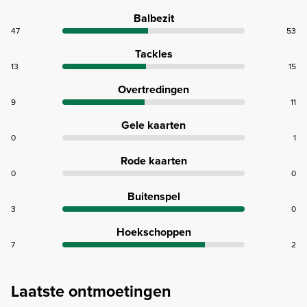
Balbezit
47
53
Tackles
13
15
Overtredingen
9
11
Gele kaarten
0
1
Rode kaarten
0
0
Buitenspel
3
0
Hoekschoppen
7
2
Laatste ontmoetingen