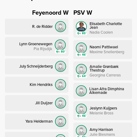
Feyenoord W
PSV W
Elisabeth Charlotte
R. de Ridder
Jean
Nadia Coolen
85’
Lynn Groenewegen
Naomi Pattiwael
Pia Rijsdijk
Maxime Snellenberg
80’
46’
July Schneijderberg
Amalie Grønbæk
Thestrup
Georgina Carreras
64’
Kim Hendriks
Lisan Afra Dimphina
Alkemade
Jill Duijzer
Jeslynn Kuijpers
Melanie Bross
46’
Yara Helderman
Amy Harrison
Julie Biesmans