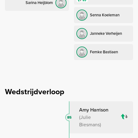
85’
Sarina Heijblom
Senna Koeleman
Janneke Verheijen
Femke Bastiaen
Wedstrijdverloop
Amy Harrison
Julie
85
Biesmans