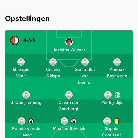
Opstellingen
4-3-3
Jacintha Weimar
Manique
Celainy
Samantha
Annouk
Vette
Obispo
van
Boshuizen
Diemen
J. Conijnenberg
C. van den
Pia Rijsdijk
Goorbergh
Romée van de
Maxime Bennink
Sophie
Lavoir
Cobussen