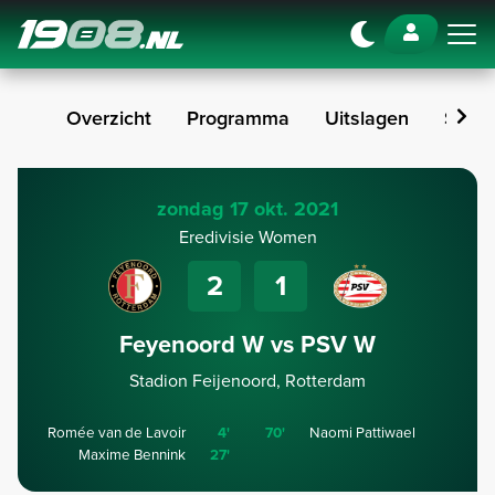
Navigation
Overzicht
Programma
Uitslagen
Stan
zondag 17 okt. 2021
Eredivisie Women
2
1
Feyenoord W vs PSV W
Stadion Feijenoord, Rotterdam
Romée van de Lavoir
4'
70'
Naomi Pattiwael
Maxime Bennink
27'