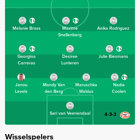
Melanie Bross
Maxime
Anika Rodriguez
Snellenberg
Georgina
Desiree
Julie Biesmans
Carreras
Lunteren
Janou
Mandy Van
Maruschka
Nadia
Levels
den Berg
Waldus
Coolen
Sari van Veenendaal
4-3-3
Wisselspelers