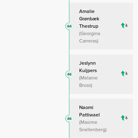
Amalie
Grønbæk
Thestrup
64
Georgina
Carreras
Jeslynn
Kuijpers
46
Melanie
Bross
Naomi
Pattiwael
46
Maxime
Snellenberg