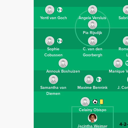
Yentl van Goch
Angela Versluis
Sabri
Pia Rijsdijk
Sophie
C. van den
Romé
Cobussen
Goorbergh
Annouk Boshuizen
Manique V
Samantha van
Maxime Bennink
J. Co
Diemen
Celainy Obispo
4-2
Jacintha Weimar