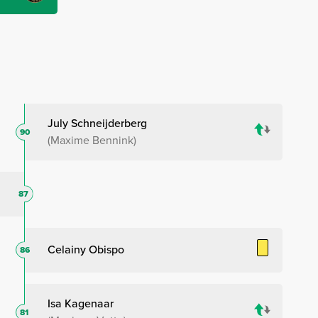
July Schneijderberg
90
Maxime Bennink
87
Celainy Obispo
86
Isa Kagenaar
81