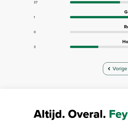
37
G
1
R
0
Ho
3
Vorige
Altijd. Overal.
Fey