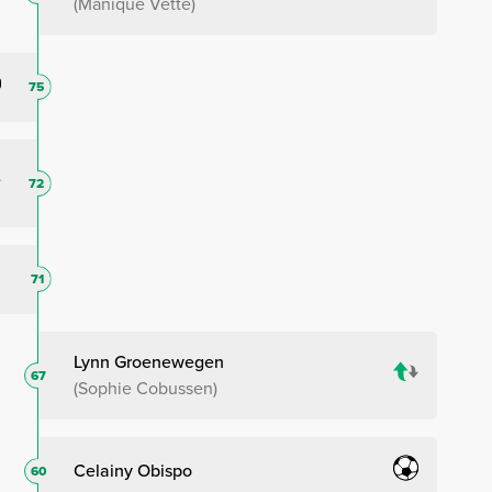
Manique Vette
75
72
71
Lynn Groenewegen
67
Sophie Cobussen
Celainy Obispo
60