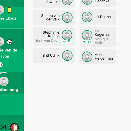
Hendriks
Jawahiri
Simara van
Jill Duijzer
ne Ellouzi
der Valk
Isa
Stephanie
Kagenaar
Aurélio
Manique
Yentl van Goch
72’
81’
Vette
e van de
Yara
Britt Udink
Lavoir
Helderman
ette
nijnenberg
-3-1