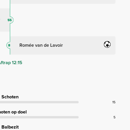
55
Romée van de Lavoir
8
ftrap 12:15
Schoten
15
oten op doel
5
Balbezit