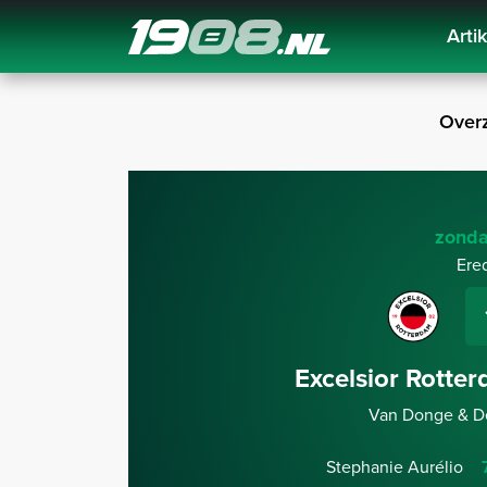
Arti
Navigation
Overz
zonda
Ere
Excelsior Rotte
Van Donge & De
Stephanie Aurélio