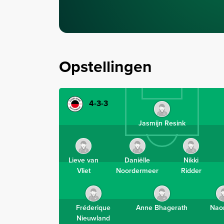
Opstellingen
4-3-3
Jasmijn Resink
Lieve van
Daniëlle
Nikki
Vliet
Noordermeer
Ridder
Fréderique
Anne Bhagerath
Nao
Nieuwland