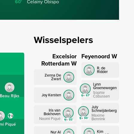
60'
Celainy Obispo
Wisselspelers
Excelsior
Feyenoord W
Rotterdam W
R. de
Ridder
Zenna De
Zwart
Lynn
Groenewegen
Sophie
Joy Kersten
Beau Rijks
67’
Cobussen
July
Iris van
Schneijderberg
Bokhoven
Maxime
Naomi Piqué
90’
Bennink
55’
mi Piqué
Kim
Nur Al