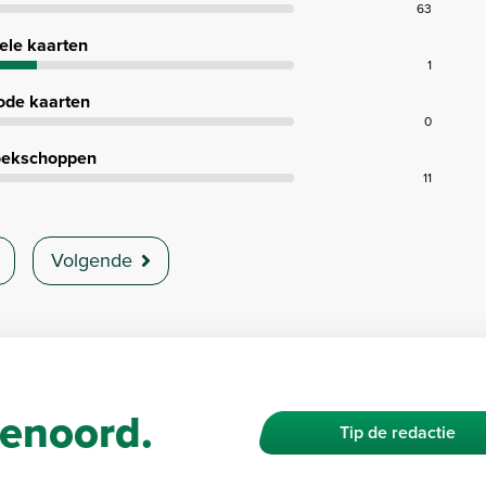
63
ele kaarten
1
ode kaarten
0
ekschoppen
11
Volgende
enoord.
Tip de redactie