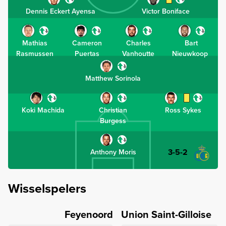
Dennis Eckert Ayensa
Victor Boniface
Mathias
Cameron
Charles
Bart
Rasmussen
Puertas
Vanhoutte
Nieuwkoop
Matthew Sorinola
Koki Machida
Christian
Ross Sykes
Burgess
3-5-2
Anthony Moris
Wisselspelers
Feyenoord
Union Saint-Gilloise