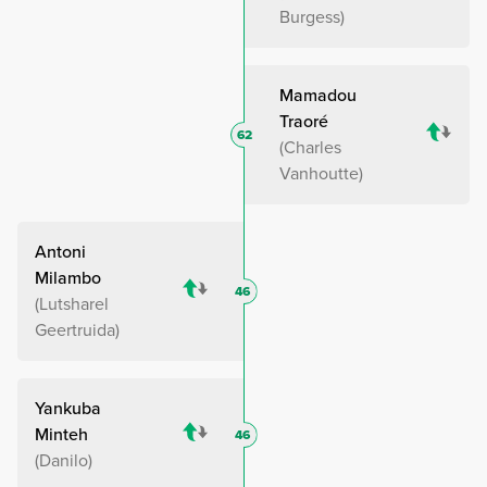
Burgess
Mamadou
Traoré
62
Charles
Vanhoutte
Antoni
Milambo
46
Lutsharel
Geertruida
Yankuba
Minteh
46
Danilo