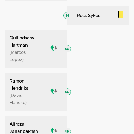
Ross Sykes
46
Quilindschy
Hartman
46
Marcos
López
Ramon
Hendriks
46
Dávid
Hancko
Alireza
Jahanbakhsh
46