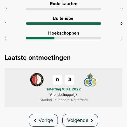
Rode kaarten
0
0
Buitenspel
4
0
Hoekschoppen
3
5
Laatste ontmoetingen
0
4
zaterdag 16 jul. 2022
Vriendschappelijk
Stadion Feijenoord, Rotterdam
Vorige
Volgende