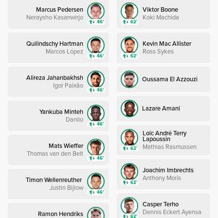
Marcus Pedersen
Viktor Boone
Neraysho Kasanwirjo
Koki Machida
46’
62’
Quilindschy Hartman
Kevin Mac Allister
Marcos López
Ross Sykes
46’
62’
Alireza Jahanbakhsh
Oussama El Azzouzi
Igor Paixão
46’
Lazare Amani
Yankuba Minteh
Danilo
46’
Loïc André Terry
Lapoussin
Mats Wieffer
Mathias Rasmussen
62’
Thomas van den Belt
46’
Joachim Imbrechts
Anthony Moris
Timon Wellenreuther
62’
Justin Bijlow
46’
Casper Terho
Dennis Eckert Ayensa
Ramon Hendriks
62’