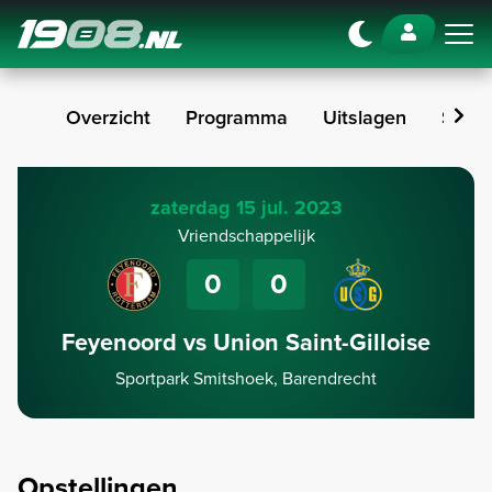
Navigation
Overzicht
Programma
Uitslagen
Stan
zaterdag 15 jul. 2023
Vriendschappelijk
0
0
Feyenoord vs Union Saint-Gilloise
Sportpark Smitshoek, Barendrecht
Opstellingen