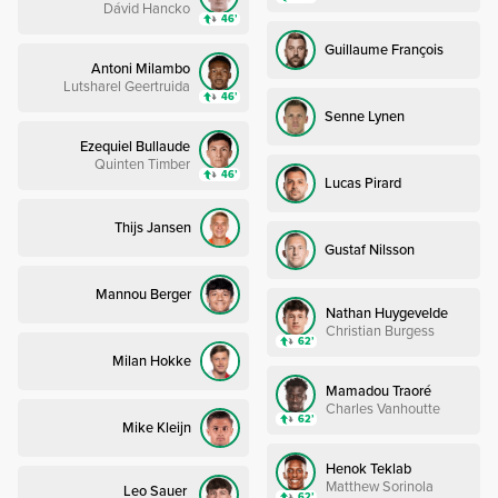
Dávid Hancko
46’
Guillaume François
Antoni Milambo
Lutsharel Geertruida
46’
Senne Lynen
Ezequiel Bullaude
Quinten Timber
46’
Lucas Pirard
Thijs Jansen
Gustaf Nilsson
Mannou Berger
Nathan Huygevelde
Christian Burgess
62’
Milan Hokke
Mamadou Traoré
Charles Vanhoutte
62’
Mike Kleijn
Henok Teklab
Matthew Sorinola
Leo Sauer
62’