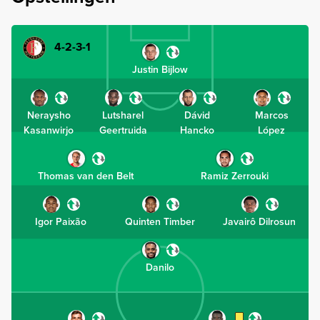
4-2-3-1
Justin Bijlow
Neraysho
Lutsharel
Dávid
Marcos
Kasanwirjo
Geertruida
Hancko
López
Thomas van den Belt
Ramiz Zerrouki
Igor Paixão
Quinten Timber
Javairô Dilrosun
Danilo