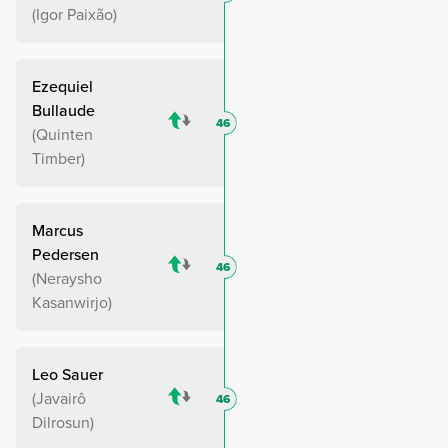
Igor Paixão
Ezequiel
Bullaude
46
Quinten
Timber
Marcus
Pedersen
46
Neraysho
Kasanwirjo
Leo Sauer
Javairô
46
Dilrosun