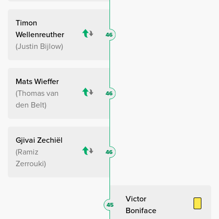
Timon
Wellenreuther
46
Justin Bijlow
Mats Wieffer
Thomas van
46
den Belt
Gjivai Zechiël
Ramiz
46
Zerrouki
Victor
45
Boniface