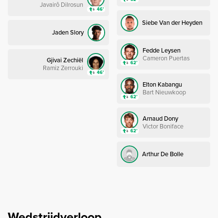
Javairô Dilrosun
46’
Siebe Van der Heyden
Jaden Slory
Fedde Leysen
Cameron Puertas
Gjivai Zechiël
62’
Ramiz Zerrouki
46’
Elton Kabangu
Bart Nieuwkoop
62’
Arnaud Dony
Victor Boniface
62’
Arthur De Bolle
Wedstrijdverloop