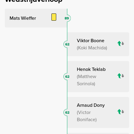
Mats Wieffer
89
Viktor Boone
62
Koki Machida
Henok Teklab
Matthew
62
Sorinola
Arnaud Dony
Victor
62
Boniface