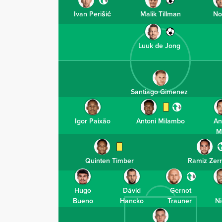
Ivan Perišić
Malik Tillman
No
Luuk de Jong
Santiago Gimenez
Igor Paixão
Antoni Milambo
An
M
Quinten Timber
Ramiz Zerr
Hugo
Dávid
Gernot
Bueno
Hancko
Trauner
N