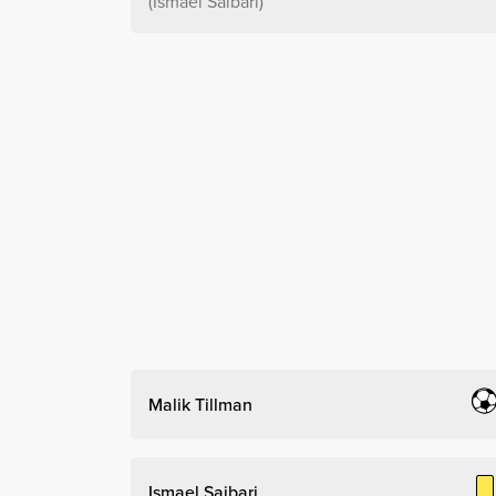
Ismael Saibari
Malik Tillman
Ismael Saibari