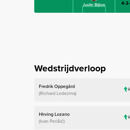
4-2
Justin Bijlow
Wedstrijdverloop
Fredrik Oppegård
Richard Ledezma
Hirving Lozano
Ivan Perišić