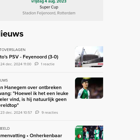
vrijdag 4 aug. 2023
Super Cup
Stadion Feijenoord, Rotterdam
ieuws
TOVERSLAGEN
to's PSV - Feyenoord (3-0)
24 dec. 2024 11:00
1 reactie
EUWS
n Hanegem over ontbreken
ang: "Hoewel ik het een leuke
eler vind, is hij natuurlijk geen
reldtop"
23 dec. 2024 10:57
9 reacties
 BEELD
menvatting • Onherkenbaar