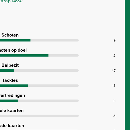
ftrap 14:30
Schoten
9
oten op doel
2
Balbezit
47
Tackles
18
ertredingen
11
ele kaarten
3
ode kaarten