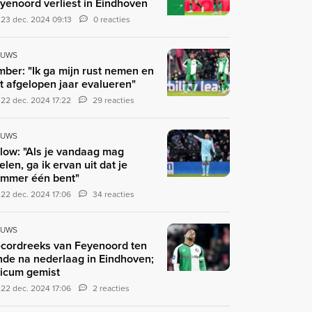
yenoord verliest in Eindhoven
23 dec. 2024 09:13
0 reacties
EUWS
mber: "Ik ga mijn rust nemen en
t afgelopen jaar evalueren"
22 dec. 2024 17:22
29 reacties
EUWS
jlow: "Als je vandaag mag
elen, ga ik ervan uit dat je
mmer één bent"
22 dec. 2024 17:06
34 reacties
EUWS
cordreeks van Feyenoord ten
nde na nederlaag in Eindhoven;
icum gemist
22 dec. 2024 17:06
2 reacties