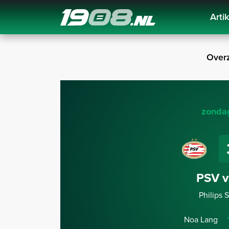
Arti
Navigation
Overz
zonda
PSV v
Philips 
Noa Lang