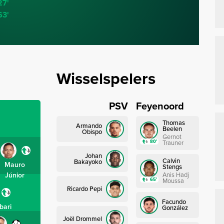
27'
63'
Wisselspelers
PSV
Feyenoord
Thomas
Armando
Beelen
Obispo
Gernot
80’
Trauner
Johan
Calvin
Bakayoko
Mauro
Stengs
Júnior
Anis Hadj
65’
Moussa
Ricardo Pepi
Facundo
bari
González
Joël Drommel