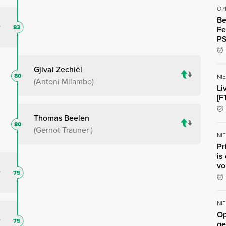
OP
Be
83
Fe
P
Gjivai Zechiël
80
NI
Antoni Milambo
Li
[F
Thomas Beelen
80
Gernot Trauner
NI
Pr
is
vo
75
NI
Op
75
ge