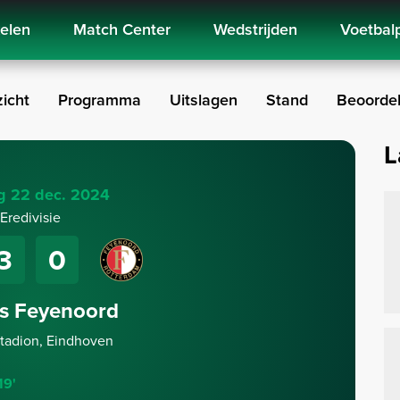
kelen
Match Center
Wedstrijden
Voetbal
icht
Programma
Uitslagen
Stand
Beoordel
L
g 22 dec. 2024
Eredivisie
3
0
s Feyenoord
Stadion, Eindhoven
19'