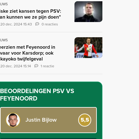
EUWS
iske ziet kansen tegen PSV:
an kunnen we ze pijn doen"
20 dec. 2024 15:43
0 reacties
EUWS
erzien met Feyenoord in
vaar voor Karsdorp; ook
kayoko twijfelgeval
20 dec. 2024 15:14
1 reactie
BEOORDELINGEN
PSV VS
FEYENOORD
Justin Bijlow
5,5