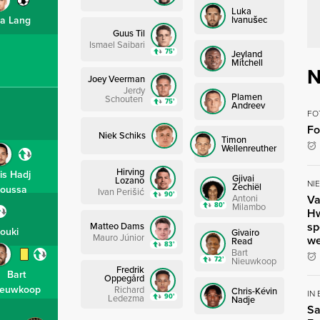
Luka
Ivanušec
a Lang
Guus Til
Ismael Saibari
75’
Jeyland
Mitchell
N
Joey Veerman
Jerdy
Plamen
Schouten
75’
Andreev
FO
Fo
Niek Schiks
Timon
Wellenreuther
Hirving
is Hadj
Gjivai
Lozano
NI
Zechiël
oussa
Ivan Perišić
90’
Antoni
Va
80’
Milambo
Hw
sp
Matteo Dams
ouki
Givairo
Mauro Júnior
we
Read
83’
Bart
72’
Nieuwkoop
Fredrik
Bart
Oppegård
ieuwkoop
Richard
Chris-Kévin
IN
90’
Ledezma
Nadje
Sa