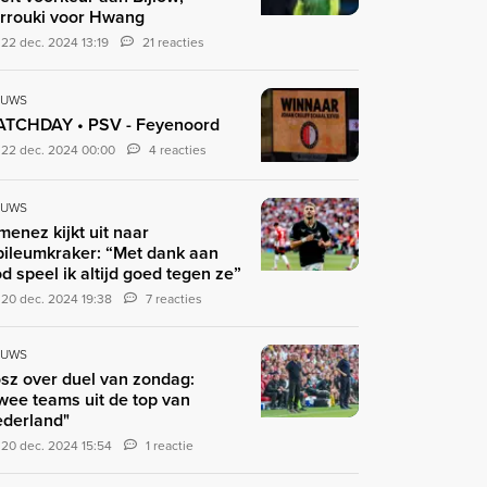
rrouki voor Hwang
22 dec. 2024 13:19
21 reacties
EUWS
TCHDAY • PSV - Feyenoord
22 dec. 2024 00:00
4 reacties
EUWS
menez kijkt uit naar
bileumkraker: “Met dank aan
d speel ik altijd goed tegen ze”
20 dec. 2024 19:38
7 reacties
EUWS
sz over duel van zondag:
wee teams uit de top van
derland"
20 dec. 2024 15:54
1 reactie