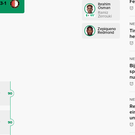
Fe
-3-1
Ibrahim
Osman
Ramiz
65’
Zerrouki
NI
Zepiqueno
Ti
Redmond
he
NI
Bi
sp
nu
90
NI
Re
ei
un
90