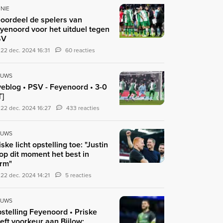
INIE
oordeel de spelers van
yenoord voor het uitduel tegen
SV
22 dec. 2024 16:31
60 reacties
EUWS
veblog • PSV - Feyenoord • 3-0
T]
22 dec. 2024 16:27
433 reacties
EUWS
iske licht opstelling toe: "Justin
 op dit moment het best in
rm"
22 dec. 2024 14:21
5 reacties
EUWS
stelling Feyenoord • Priske
eft voorkeur aan Bijlow;