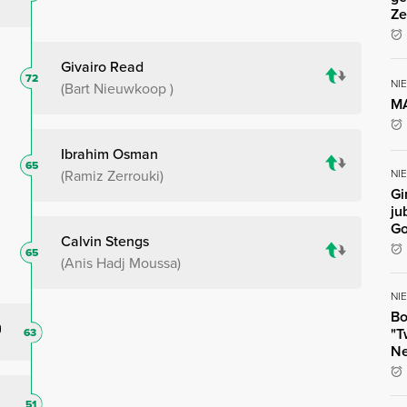
Ze
Givairo Read
72
NI
Bart Nieuwkoop
MA
Ibrahim Osman
65
NI
Ramiz Zerrouki
Gi
ju
Go
Calvin Stengs
65
Anis Hadj Moussa
NI
Bo
"T
63
Ne
51