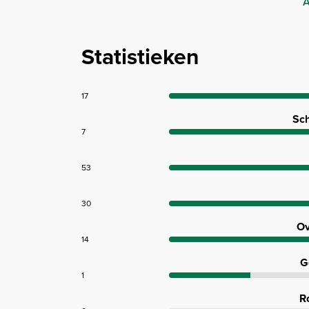
A
Statistieken
17
Sch
7
53
30
Ov
14
G
1
R