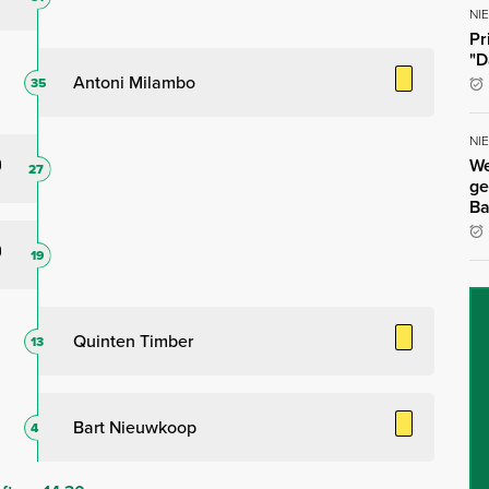
NI
Pr
"D
Antoni Milambo
35
NI
We
27
ge
Ba
19
Quinten Timber
13
Bart Nieuwkoop
4