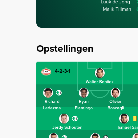
Luuk de Jong
Malik Tillman
Opstellingen
4-2-3-1
Walter Benítez
Richard
Ryan
Olivier
Ledezma
Flamingo
Boscagli
Jerdy Schouten
Ismael Sai