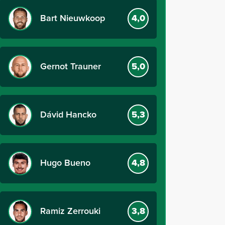
Bart Nieuwkoop
4,0
Gernot Trauner
5,0
Dávid Hancko
5,3
Hugo Bueno
4,8
Ramiz Zerrouki
3,8