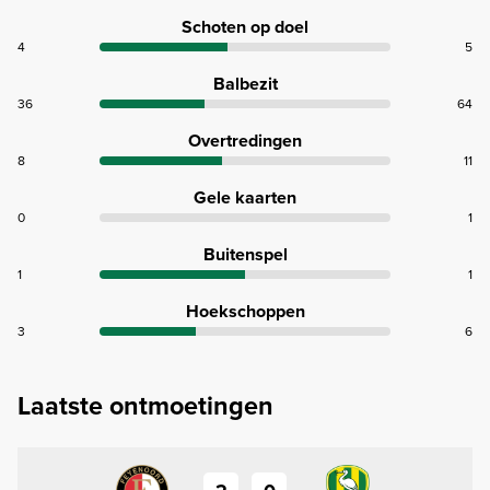
Schoten op doel
4
5
Balbezit
36
64
Overtredingen
8
11
Gele kaarten
0
1
Buitenspel
1
1
Hoekschoppen
3
6
Laatste ontmoetingen