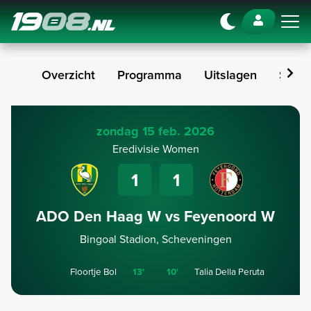
Navigation
Overzicht
Programma
Uitslagen
Stan
zondag 15 feb. 2026
Eredivisie Women
1
1
ADO Den Haag W vs Feyenoord W
Bingoal Stadion, Scheveningen
Floortje Bol
13'
10'
Talia Della Peruta