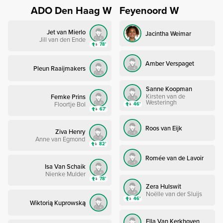
ADO Den Haag W
Feyenoord W
Jet van Mierlo
Jacintha Weimar
Jill van den Ende
78’
Amber Verspaget
Pleun Raaijmakers
Sanne Koopman
Kirsten van de
Femke Prins
Westeringh
Floortje Bol
46’
67’
Roos van Eijk
Ziva Henry
Anne van Egmond
82’
Romée van de Lavoir
Isa Van Schaik
Nienke Mulder
78’
Zera Hulswit
Noëlle van der Sluijs
46’
Wiktorią Kuprowską
Ella Van Kerkhoven