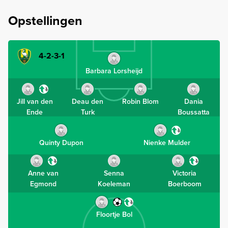
Opstellingen
4-2-3-1
Barbara Lorsheijd
Jill van den
Deau den
Robin Blom
Dania
Ende
Turk
Boussatta
Quinty Dupon
Nienke Mulder
Anne van
Senna
Victoria
Egmond
Koeleman
Boerboom
Floortje Bol