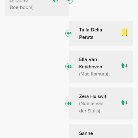
67
Boerboom
Talia Della
64
Peruta
Ella Van
Kerkhoven
62
Mao Itamura
Zera Hulswit
Noëlle van
46
der Sluijs
Sanne