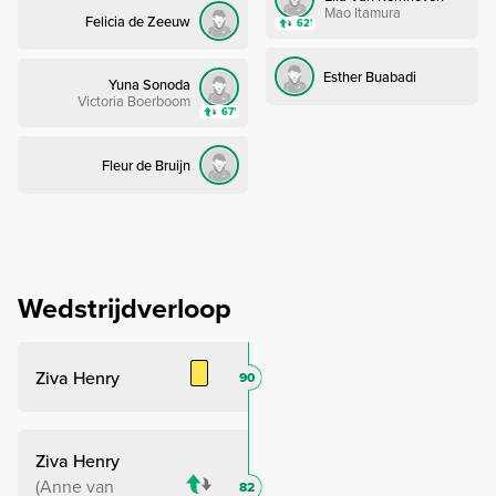
Mao Itamura
Felicia de Zeeuw
62’
Esther Buabadi
Yuna Sonoda
Victoria Boerboom
67’
Fleur de Bruijn
Wedstrijdverloop
Ziva Henry
90
Ziva Henry
Anne van
82