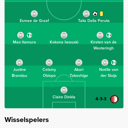
Esmee de Graaf
Talia Della Peruta
Mao Itamura
Kokona Iwasaki
Kirsten van de
Westeringh
Justine
Celainy
Akari
Noëlle van
Brandau
Obispo
Takeshige
der Sluijs
Claire Dinkla
4-3-3
Wisselspelers