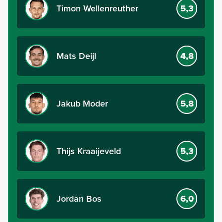
Timon Wellenreuther
5,3
Mats Deijl
4,8
Jakub Moder
5,8
Thijs Kraaijeveld
5,3
Jordan Bos
6,0