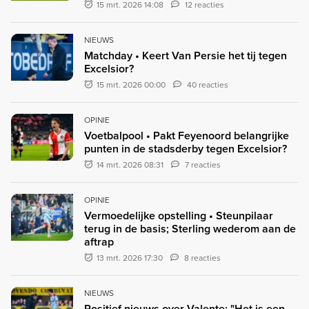
15 mrt. 2026 14:08
12 reacties
NIEUWS
Matchday • Keert Van Persie het tij tegen
Excelsior?
15 mrt. 2026 00:00
40 reacties
OPINIE
Voetbalpool • Pakt Feyenoord belangrijke
punten in de stadsderby tegen Excelsior?
14 mrt. 2026 08:31
7 reacties
OPINIE
Vermoedelijke opstelling • Steunpilaar
terug in de basis; Sterling wederom aan de
aftrap
13 mrt. 2026 17:30
8 reacties
NIEUWS
Positief nieuws over Valente: "Het is een