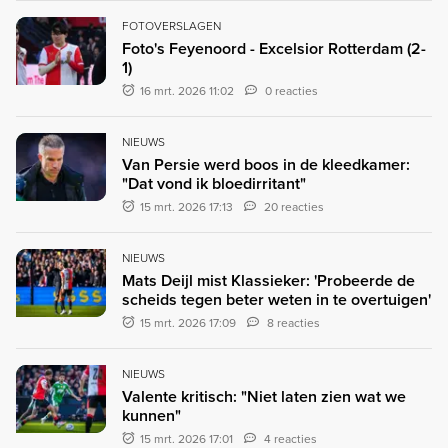
FOTOVERSLAGEN
Foto's Feyenoord - Excelsior Rotterdam (2-
1)
16 mrt. 2026 11:02
0 reacties
NIEUWS
Van Persie werd boos in de kleedkamer:
"Dat vond ik bloedirritant"
15 mrt. 2026 17:13
20 reacties
NIEUWS
Mats Deijl mist Klassieker: 'Probeerde de
scheids tegen beter weten in te overtuigen'
15 mrt. 2026 17:09
8 reacties
NIEUWS
Valente kritisch: "Niet laten zien wat we
kunnen"
15 mrt. 2026 17:01
4 reacties