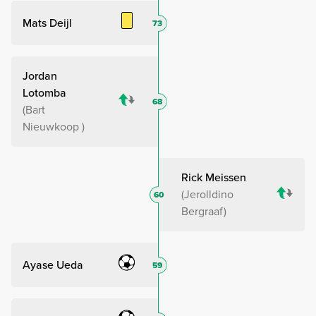
Mats Deijl
73
Jordan
Lotomba
68
Bart
Nieuwkoop
Rick Meissen
Jerolldino
60
Bergraaf
Ayase Ueda
59