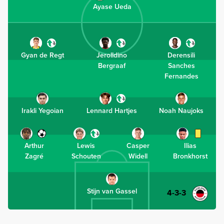
Ayase Ueda
Gyan de Regt
Jerolldino
Derensili
Bergraaf
Sanches
Fernandes
Irakli Yegoian
Lennard Hartjes
Noah Naujoks
Arthur
Lewis
Casper
Ilias
Zagré
Schouten
Widell
Bronkhorst
Stijn van Gassel
4-3-3