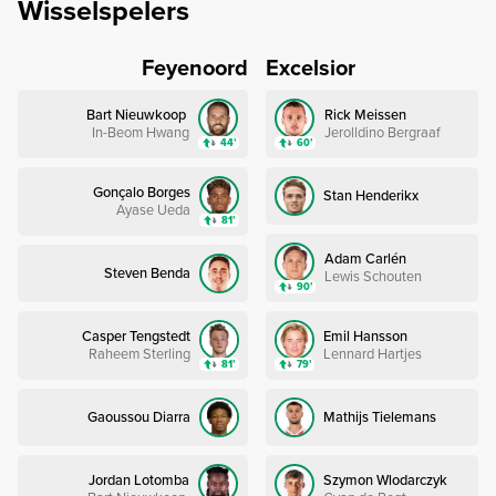
Wisselspelers
Feyenoord
Excelsior
Bart Nieuwkoop
Rick Meissen
In-Beom Hwang
Jerolldino Bergraaf
44’
60’
Gonçalo Borges
Stan Henderikx
Ayase Ueda
81’
Adam Carlén
Steven Benda
Lewis Schouten
90’
Casper Tengstedt
Emil Hansson
Raheem Sterling
Lennard Hartjes
81’
79’
Gaoussou Diarra
Mathijs Tielemans
Jordan Lotomba
Szymon Wlodarczyk