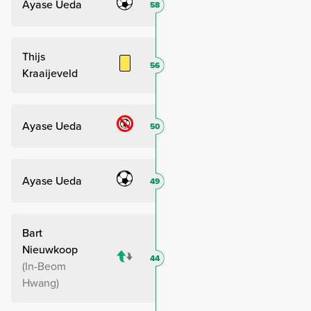
Ayase Ueda
58
Thijs
56
Kraaijeveld
Ayase Ueda
50
Ayase Ueda
49
Bart
Nieuwkoop
44
In-Beom
Hwang