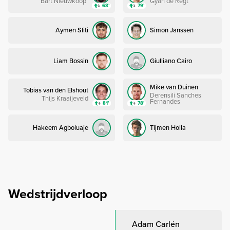
Bart Nieuwkoop
Gyan de Regt
68’
79’
Aymen Sliti
Simon Janssen
Liam Bossin
Giulliano Cairo
Mike van Duinen
Tobias van den Elshout
Derensili Sanches
Thijs Kraaijeveld
Fernandes
81’
78’
Hakeem Agboluaje
Tijmen Holla
Wedstrijdverloop
Adam Carlén