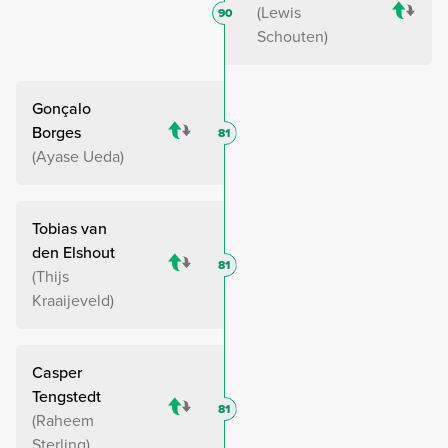
Lewis
90
Schouten
Gonçalo
Borges
81
Ayase Ueda
Tobias van
den Elshout
81
Thijs
Kraaijeveld
Casper
Tengstedt
81
Raheem
Sterling