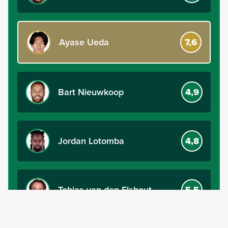
Ayase Ueda
7,6
Bart Nieuwkoop
4,9
Jordan Lotomba
4,8
Tobias van den Elshout
5,5