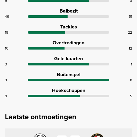
9
3
Balbezit
49
51
Tackles
19
22
Overtredingen
10
12
Gele kaarten
3
1
Buitenspel
3
0
Hoekschoppen
9
5
Laatste ontmoetingen