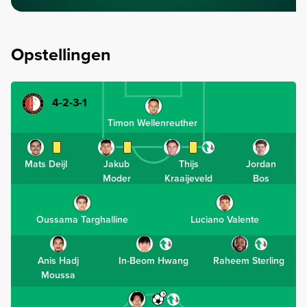
Opstellingen
4-2-3-1
Timon Wellenreuther
Mats Deijl
Jakub
Thijs
Jordan
Moder
Kraaijeveld
Bos
Oussama Targhalline
Luciano Valente
Anis Hadj
In-Beom Hwang
Raheem Sterling
Moussa
3