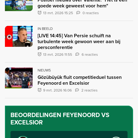
goede week geweest voor hem"
13 mrt. 2026 15:25
0 reacties
IN BEELD
[LIVE 14:45] Van Persie schuift na
turbulente week gewoon weer aan bij
persconferentie
13 mrt. 2026 11:55
6 reacties
NIEUWS
Gözübüyük fluit competitieduel tussen
Feyenoord en Excelsior
9 mrt. 2026 16:06
2 reacties
BEOORDELINGEN
FEYENOORD VS
EXCELSIOR