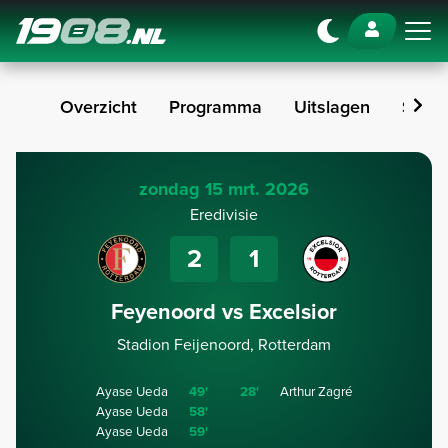
Navigation
Overzicht
Programma
Uitslagen
Stan
zondag 15 mrt. 2026
Eredivisie
2
1
Feyenoord vs Excelsior
Stadion Feijenoord, Rotterdam
Ayase Ueda
49'
28'
Arthur Zagré
Ayase Ueda
58'
Ayase Ueda
59'