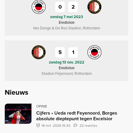
0
2
zondag 7 mei 2023
Eredivisie
Van Donge & De Roo Stadion, Rotterdam
5
1
zondag 13 nov. 2022
Eredivisie
Stadion Feijenoord, Rotterdam
Nieuws
OPINIE
Cijfers • Ueda redt Feyenoord, Borges
absolute dieptepunt tegen Excelsior
16 mrt. 2026 15:30
22 reacties