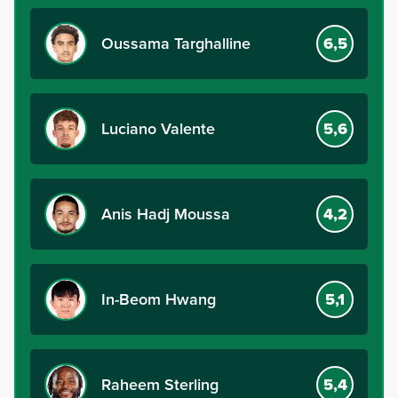
Oussama Targhalline
6,5
Luciano Valente
5,6
Anis Hadj Moussa
4,2
In-Beom Hwang
5,1
Raheem Sterling
5,4