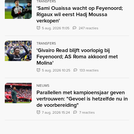
TRANSFERS
'Sami Ouaissa wacht op Feyenoord;
Rigaux wil eerst Hadj Moussa
verkopen'
5 aug. 2026 11:05
247 reacties
TRANSFERS
'Givairo Read blijft voorlopig bij
Feyenoord; AS Roma akkoord met
Molina'
5 aug. 2026 10:25
133 reacties
NIEUWS
Parallellen met kampioensjaar geven
vertrouwen: "Gevoel is hetzelfde nu in
de voorbereiding"
7 aug. 2026 15:24
7 reacties