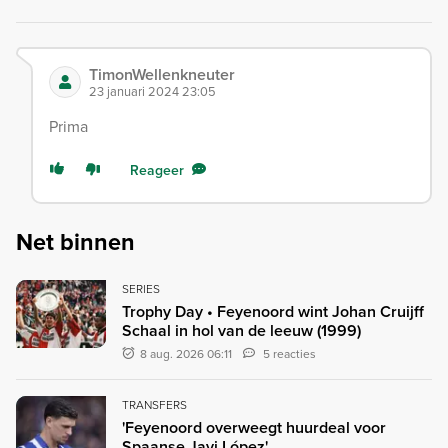
TimonWellenkneuter
23 januari 2024 23:05
Prima
Reageer
Net binnen
SERIES
Trophy Day • Feyenoord wint Johan Cruijff
Schaal in hol van de leeuw (1999)
8 aug. 2026 06:11
5 reacties
TRANSFERS
'Feyenoord overweegt huurdeal voor
Spaanse Javi López'