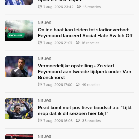
7 aug. 2026 23:42
15 reacties
NIEUWS
Online haat kan leiden tot stadionverbod:
Feyenoord lanceert Social Hate Switch Off
EXCLUSIEF
7 aug. 2026 21:07
16 reacties
NIEUWS
Vermoedelijke opstelling • Zo start
Feyenoord aan tweede tijdperk onder Van
Bronckhorst
7 aug. 2026 17:00
49 reacties
NIEUWS
Read komt met positieve boodschap: "Lijkt
erop dat ik dit seizoen hier blijf"
7 aug. 2026 16:05
35 reacties
NIEUWS