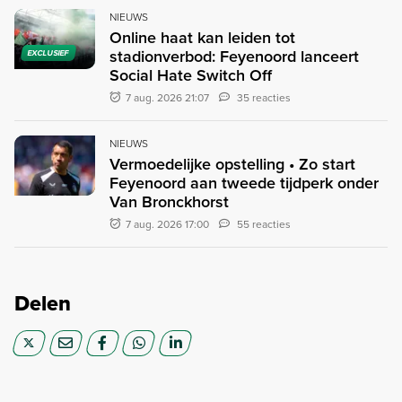
NIEUWS
Online haat kan leiden tot
stadionverbod: Feyenoord lanceert
EXCLUSIEF
Social Hate Switch Off
7 aug. 2026 21:07
35 reacties
NIEUWS
Vermoedelijke opstelling • Zo start
Feyenoord aan tweede tijdperk onder
Van Bronckhorst
7 aug. 2026 17:00
55 reacties
Delen