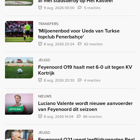
af met stadsderby op Het Kasteel
9 aug. 2026 00:00
5 reacties
TRANSFERS
'Miljoenenbod voor Ueda van Turkse
topclub Fenerbahçe'
8 aug. 2026 23:24
62 reacties
JEUGD
Feyenoord O19 haalt met 6-0 uit tegen KV
Kortrijk
8 aug. 2026 20:30
4 reacties
NIEUWS
Luciano Valente wordt nieuwe aanvoerder
van Feyenoord dit seizoen
OFFICIEEL
8 aug. 2026 14:04
66 reacties
JEUGD
Feyenoord O21 veegt leeftijdsgenoten Real