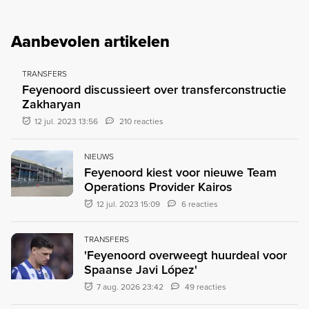
Aanbevolen artikelen
TRANSFERS
Feyenoord discussieert over transferconstructie
Zakharyan
12 jul. 2023 13:56
210 reacties
NIEUWS
Feyenoord kiest voor nieuwe Team
Operations Provider Kairos
12 jul. 2023 15:09
6 reacties
TRANSFERS
'Feyenoord overweegt huurdeal voor
Spaanse Javi López'
7 aug. 2026 23:42
49 reacties