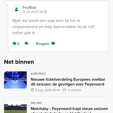
FeyBob
12 juli 2023 14:28
Mjah die wordt een paar keer bij het 1e
uitgeprobeerd en mag daarna lekker bij de o21
ballen gok ik.
6
Reageer
Net binnen
EUROPEES
Nieuwe ticketverdeling Europees voetbal
dit seizoen; de gevolgen voor Feyenoord
9 aug. 2026 09:00
0 reacties
NIEUWS
Matchday • Feyenoord trapt nieuw seizoen