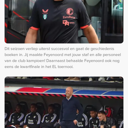
Dit seizoen verliep uiterst succesvol en gaat de geschiedenis
boeken in. Jij maakte Feyenoord met jouw staf en alle personeel
van de club kampioen! Daarnaast behaalde Feyenoord ook nog
eens de kwartfinale in het EL toernooi.