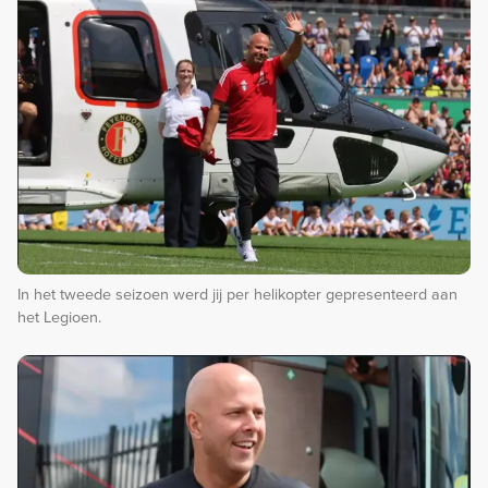
In het tweede seizoen werd jij per helikopter gepresenteerd aan
het Legioen.