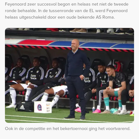
Feyenoord zeer succesvol begon en helaas net niet de tweede
ronde behaalde. In de tussenronde van de EL werd Feyenoord
helaas uitgeschakeld door een oude bekende AS Roma.
Ook in de competitie en het bekertoernooi ging het voortvarend.