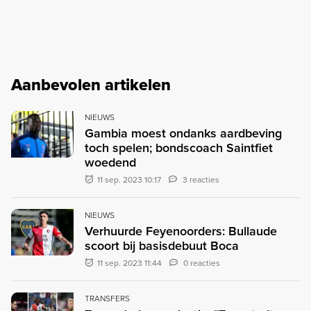
Aanbevolen artikelen
NIEUWS
Gambia moest ondanks aardbeving
toch spelen; bondscoach Saintfiet
woedend
11 sep. 2023 10:17
3 reacties
NIEUWS
Verhuurde Feyenoorders: Bullaude
scoort bij basisdebuut Boca
11 sep. 2023 11:44
0 reacties
TRANSFERS