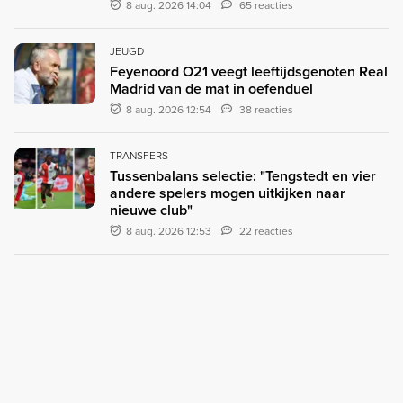
8 aug. 2026 14:04
65 reacties
JEUGD
Feyenoord O21 veegt leeftijdsgenoten Real
Madrid van de mat in oefenduel
8 aug. 2026 12:54
38 reacties
TRANSFERS
Tussenbalans selectie: "Tengstedt en vier
andere spelers mogen uitkijken naar
nieuwe club"
8 aug. 2026 12:53
22 reacties