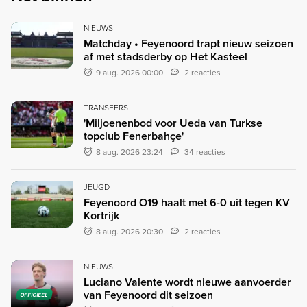
NIEUWS
Matchday • Feyenoord trapt nieuw seizoen
af met stadsderby op Het Kasteel
9 aug. 2026 00:00
2 reacties
TRANSFERS
'Miljoenenbod voor Ueda van Turkse
topclub Fenerbahçe'
8 aug. 2026 23:24
34 reacties
JEUGD
Feyenoord O19 haalt met 6-0 uit tegen KV
Kortrijk
8 aug. 2026 20:30
2 reacties
NIEUWS
Luciano Valente wordt nieuwe aanvoerder
van Feyenoord dit seizoen
OFFICIEEL