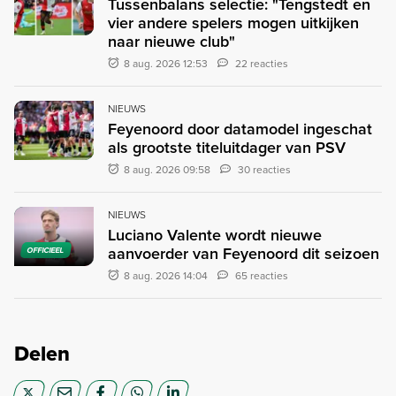
Tussenbalans selectie: "Tengstedt en
vier andere spelers mogen uitkijken
naar nieuwe club"
8 aug. 2026 12:53
22 reacties
NIEUWS
Feyenoord door datamodel ingeschat
als grootste titeluitdager van PSV
8 aug. 2026 09:58
30 reacties
NIEUWS
Luciano Valente wordt nieuwe
aanvoerder van Feyenoord dit seizoen
OFFICIEEL
8 aug. 2026 14:04
65 reacties
Delen