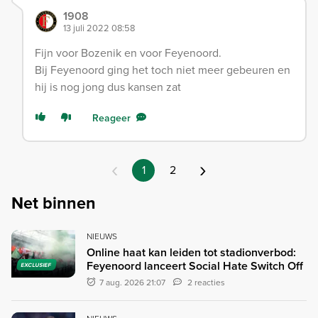
1908
13 juli 2022 08:58
Fijn voor Bozenik en voor Feyenoord.
Bij Feyenoord ging het toch niet meer gebeuren en
hij is nog jong dus kansen zat
Reageer
‹
›
1
2
Net binnen
NIEUWS
Online haat kan leiden tot stadionverbod:
Feyenoord lanceert Social Hate Switch Off
EXCLUSIEF
7 aug. 2026 21:07
2 reacties