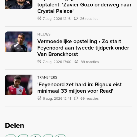
toptalent: 'Zavier Gozo onderweg naar
Crystal Palace'
7 aug. 2026 12:16
26 reacties
NIEUWS
Vermoedelijke opstelling • Zo start
Feyenoord aan tweede tijdperk onder
Van Bronckhorst
7 aug. 2026 17:00
39 reacties
TRANSFERS
'Feyenoord zet hard in: Rigaux eist
minimaal 33 miljoen voor Read'
6 aug. 2026 12:41
69 reacties
Delen