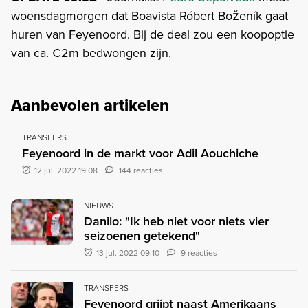
woensdagmorgen dat Boavista Róbert Boženík gaat
huren van Feyenoord. Bij de deal zou een koopoptie
van ca. €2m bedwongen zijn.
Aanbevolen artikelen
TRANSFERS
Feyenoord in de markt voor Adil Aouchiche
12 jul. 2022 19:08
144 reacties
NIEUWS
Danilo: "Ik heb niet voor niets vier
seizoenen getekend"
13 jul. 2022 09:10
9 reacties
TRANSFERS
Feyenoord grijpt naast Amerikaans