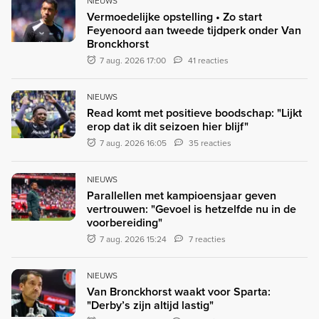
NIEUWS
Vermoedelijke opstelling • Zo start
Feyenoord aan tweede tijdperk onder Van
Bronckhorst
7 aug. 2026 17:00
41 reacties
NIEUWS
Read komt met positieve boodschap: "Lijkt
erop dat ik dit seizoen hier blijf"
7 aug. 2026 16:05
35 reacties
NIEUWS
Parallellen met kampioensjaar geven
vertrouwen: "Gevoel is hetzelfde nu in de
voorbereiding"
7 aug. 2026 15:24
7 reacties
NIEUWS
Van Bronckhorst waakt voor Sparta:
"Derby’s zijn altijd lastig"