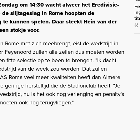
 Zondag om 14:30 wacht alweer het Eredivisie-
Fe
in
p de slijtageslag in Rome hoopten de
ti
g te kunnen spelen. Daar steekt Hein van der
een stokje voor.
j in Rome met zich meebrengt, eist de wedstrijd in
Voor Feyenoord zullen alle zeilen dus moeten worden
fitte selectie op te been te brengen. "Ik dacht
wedstrijd van de week zou worden. Dat zullen
 AS Roma veel meer kwaliteiten heeft dan Almere
 de geringe hersteltijd die de Stadionclub heeft. "Je
edstrijd, nu is het ook nog verlenging en penalty's
moeten ook nog terugvliegen."