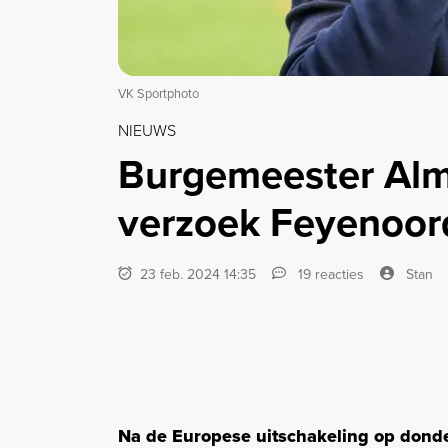
VK Sportphoto
NIEUWS
Burgemeester Al
verzoek Feyenoor
23 feb. 2024 14:35
19 reacties
Stan
Na de Europese uitschakeling op dond