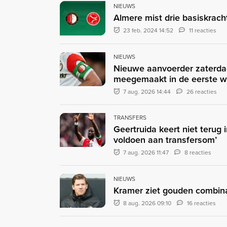
NIEUWS
Almere mist drie basiskrac
23 feb. 2024 14:52
11 reacties
NIEUWS
Nieuwe aanvoerder zaterda
meegemaakt in de eerste 
7 aug. 2026 14:44
26 reacties
TRANSFERS
Geertruida keert niet terug 
voldoen aan transfersom’
7 aug. 2026 11:47
8 reacties
NIEUWS
Kramer ziet gouden combinat
8 aug. 2026 09:10
16 reacties