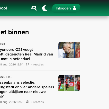
pool
Inloggen
et binnen
UGD
yenoord O21 veegt
eftijdsgenoten Real Madrid van
 mat in oefenduel
8 aug. 2026 12:54
4 reacties
ANSFERS
ssenbalans selectie:
engstedt en vier andere spelers
gen uitkijken naar nieuwe
ub"
8 aug. 2026 12:53
3 reacties