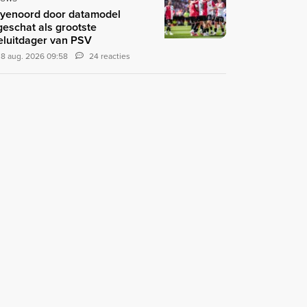
yenoord door datamodel
geschat als grootste
teluitdager van PSV
8 aug. 2026 09:58
24 reacties