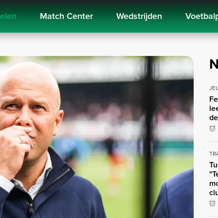
kelen
Match Center
Wedstrijden
Voetbal
N
JE
Fe
le
de
TR
Tu
"T
mo
cl