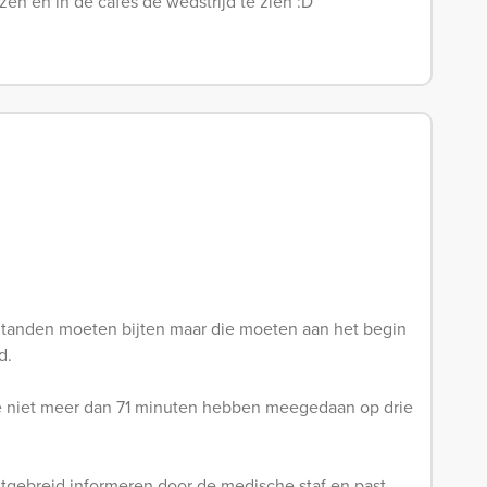
zen en in de cafés de wedstrijd te zien :D
e tanden moeten bijten maar die moeten aan het begin
d.
die niet meer dan 71 minuten hebben meegedaan op drie
uitgebreid informeren door de medische staf en past