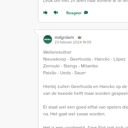
Leuk om met zn allen naar Almere af te rei
Reageer
mdgrdam
23 februari 2024 19:05
Wellenreuther
Nieuwkoop - Geertruida - Hancko - López
Zerrouki - Stengs - Milambo
Paixão - Ueda - Sauer
Hierbij zullen Geertruida en Hancko op d
van de tweede helft maar worden gespeel
Er staat wel een goed elftal van spelers 
na. Het gaat wel zwaar worden.
Het is een voorbeeld. Arne Slot laat zich 