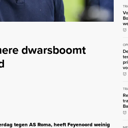
TR
Vo
Bo
we
mere dwarsboomt
OP
De
te
d
pr
vo
TR
Re
tr
Ba
erdag tegen AS Roma, heeft Feyenoord weinig
NI