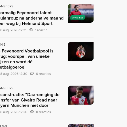
ANSFERS
ormalig Feyenoord-talent
ulahrouz na anderhalve maand
OFFICIEEL
er weg bij Helmond Sport
8 aug. 2026 12:31
1 reactie
INIE
 Feyenoord Voetbalpool is
rug: voorspel, win unieke
ijzen en word dé
etbalgoeroe!
8 aug. 2026 12:30
0 reacties
ANSFERS
constructie: “Daarom ging de
ansfer van Givairo Read naar
yern München niet door”
8 aug. 2026 12:26
0 reacties
EUWS