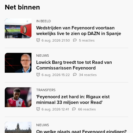
Net binnen
IN BEELD
Wedstrijden van Feyenoord voortaan
wekelijks live te zien op DAZN in Spanje
6 aug. 2026 21:50
5 reacties
NIEUWS
Lowick Barg treedt toe tot Raad van
Commissarissen Feyenoord
6 aug. 2026 15:22
34 reacties
TRANSFERS
'Feyenoord zet hard in: Rigaux eist
minimaal 33 miljoen voor Read'
6 aug. 2026 12:41
66 reacties
NIEUWS
Op welke plaats gaat Feyenoord eindigen?