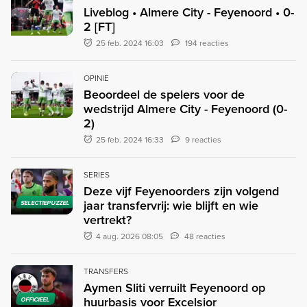
Liveblog • Almere City - Feyenoord • 0-
2 [FT]
25 feb. 2024 16:03
194 reacties
OPINIE
Beoordeel de spelers voor de
wedstrijd Almere City - Feyenoord (0-
2)
25 feb. 2024 16:33
9 reacties
SERIES
Deze vijf Feyenoorders zijn volgend
jaar transfervrij: wie blijft en wie
SELECTIEPUZZEL
vertrekt?
4 aug. 2026 08:05
48 reacties
TRANSFERS
Aymen Sliti verruilt Feyenoord op
huurbasis voor Excelsior
OFFICIEEL