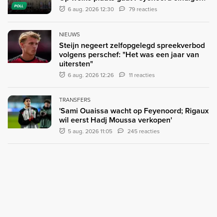
POLL
6 aug. 2026 12:30
79 reacties
NIEUWS
Steijn negeert zelfopgelegd spreekverbod
volgens perschef: "Het was een jaar van
uitersten"
6 aug. 2026 12:26
11 reacties
TRANSFERS
'Sami Ouaissa wacht op Feyenoord; Rigaux
wil eerst Hadj Moussa verkopen'
5 aug. 2026 11:05
245 reacties