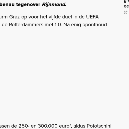
gr
iebenau tegenover
Rijnmond
.
ee
urm Graz op voor het vijfde duel in de UEFA
n de Rotterdammers met 1-0. Na enig oponthoud
sen de 250- en 300.000 euro", aldus Pototschini.