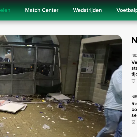
kelen
Match Center
Wedstrijden
Voetbal
N
NI
Ve
st
ti
NI
Re
bo
se