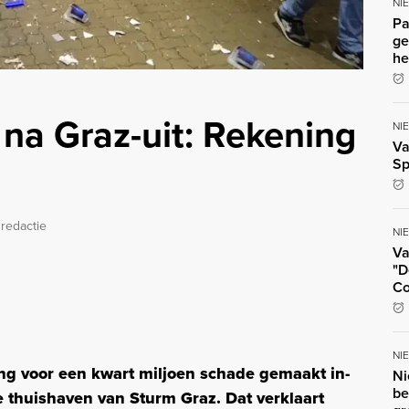
NI
Pa
ge
he
na Graz-uit: Rekening
NI
Va
Sp
redactie
NI
Va
"D
Co
NI
ng voor een kwart miljoen schade gemaakt in-
Ni
be
thuishaven van Sturm Graz. Dat verklaart