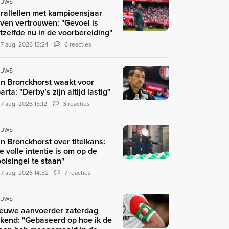
EUWS
rallellen met kampioensjaar
ven vertrouwen: "Gevoel is
tzelfde nu in de voorbereiding"
7 aug. 2026 15:24
6 reacties
EUWS
n Bronckhorst waakt voor
arta: "Derby’s zijn altijd lastig"
7 aug. 2026 15:12
3 reacties
EUWS
n Bronckhorst over titelkans:
e volle intentie is om op de
olsingel te staan"
7 aug. 2026 14:52
7 reacties
EUWS
euwe aanvoerder zaterdag
kend: "Gebaseerd op hoe ik de