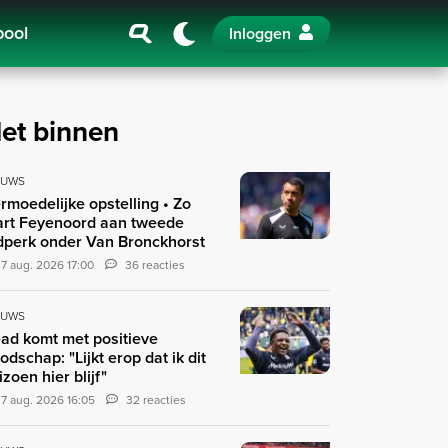
pool
Inloggen
et binnen
EUWS
rmoedelijke opstelling • Zo
art Feyenoord aan tweede
jdperk onder Van Bronckhorst
7 aug. 2026 17:00
36 reacties
EUWS
ad komt met positieve
odschap: "Lijkt erop dat ik dit
izoen hier blijf"
7 aug. 2026 16:05
32 reacties