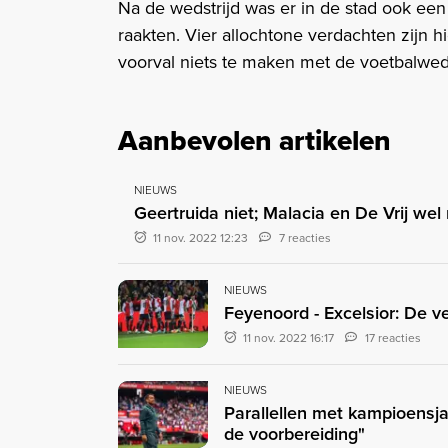
Na de wedstrijd was er in de stad ook ee
raakten. Vier allochtone verdachten zijn 
voorval niets te maken met de voetbalweds
Aanbevolen artikelen
NIEUWS
Geertruida niet; Malacia en De Vrij we
11 nov. 2022 12:23
7 reacties
NIEUWS
Feyenoord - Excelsior: De v
11 nov. 2022 16:17
17 reacties
NIEUWS
Parallellen met kampioensja
de voorbereiding"