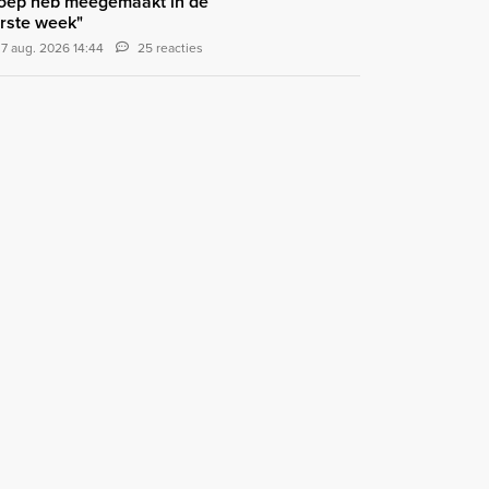
oep heb meegemaakt in de
rste week"
7 aug. 2026 14:44
25 reacties