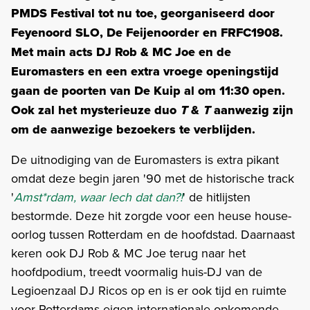
PMDS Festival tot nu toe, georganiseerd door
Feyenoord SLO, De Feijenoorder en FRFC1908.
Met main acts DJ Rob & MC Joe en de
Euromasters en een extra vroege openingstijd
gaan de poorten van De Kuip al om 11:30 open.
Ook zal het mysterieuze duo
T
&
T
aanwezig zijn
om de aanwezige bezoekers te verblijden.
De uitnodiging van de Euromasters is extra pikant
omdat deze begin jaren '90 met de historische track
'
Amst*rdam, waar lech dat dan?!
' de hitlijsten
bestormde. Deze hit zorgde voor een heuse house-
oorlog tussen Rotterdam en de hoofdstad. Daarnaast
keren ook DJ Rob & MC Joe terug naar het
hoofdpodium, treedt voormalig huis-DJ van de
Legioenzaal DJ Ricos op en is er ook tijd en ruimte
voor Rotterdams eigen internationale opkomende