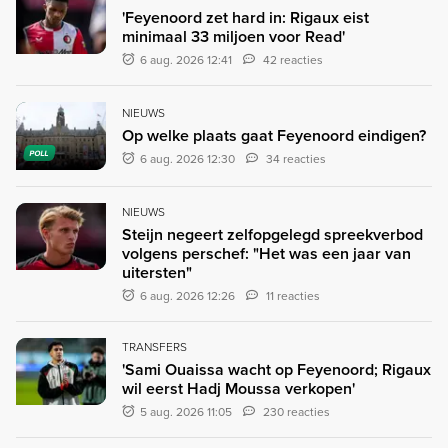
'Feyenoord zet hard in: Rigaux eist
minimaal 33 miljoen voor Read'
6 aug. 2026 12:41
42 reacties
NIEUWS
Op welke plaats gaat Feyenoord eindigen?
POLL
6 aug. 2026 12:30
34 reacties
NIEUWS
Steijn negeert zelfopgelegd spreekverbod
volgens perschef: "Het was een jaar van
uitersten"
6 aug. 2026 12:26
11 reacties
TRANSFERS
'Sami Ouaissa wacht op Feyenoord; Rigaux
wil eerst Hadj Moussa verkopen'
5 aug. 2026 11:05
230 reacties