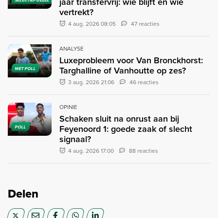
jaar transfervrij: wie blijft en wie
vertrekt?
4 aug. 2026 08:05
47 reacties
ANALYSE
Luxeprobleem voor Van Bronckhorst:
Targhalline of Vanhoutte op zes?
MET POLL
3 aug. 2026 21:06
46 reacties
OPINIE
Schaken sluit na onrust aan bij
Feyenoord 1: goede zaak of slecht
POLL
signaal?
4 aug. 2026 17:00
88 reacties
Delen