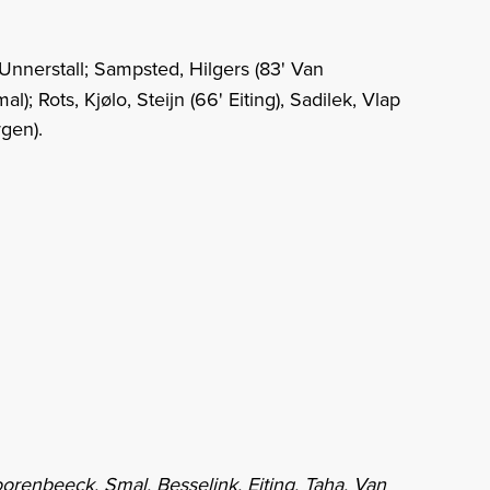
Unnerstall; Sampsted, Hilgers (83' Van
; Rots, Kjølo, Steijn (66' Eiting), Sadilek, Vlap
rgen).
orenbeeck, Smal, Besselink, Eiting, Taha, Van