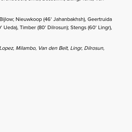
Bijlow; Nieuwkoop (46' Jahanbakhsh), Geertruida
' Ueda), Timber (80' Dilrosun); Stengs (60' Lingr),
Lopez, Milambo, Van den Belt, Lingr, Dilrosun,