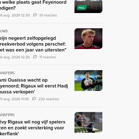
 welke plaats gaat Feyenoord
ndigen?
POLL
6 aug. 2026 12:30
51 reacties
EUWS
eijn negeert zelfopgelegd
reekverbod volgens perschef:
et was een jaar van uitersten"
6 aug. 2026 12:26
11 reacties
ANSFERS
ami Ouaissa wacht op
yenoord; Rigaux wil eerst Hadj
ussa verkopen'
5 aug. 2026 11:05
232 reacties
ANSFERS
évy Rigaux wil nog vijf spelers
zen en zoekt versterking voor
nkerflank'