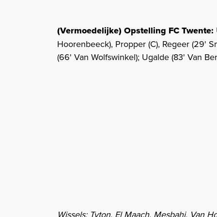
(Vermoedelijke) Opstelling FC Twente:
Hoorenbeeck), Propper (C), Regeer (29' Smal)
(66' Van Wolfswinkel); Ugalde (83' Van Be
Wissels: Tyton, El Maach, Mesbahi, Van Ho