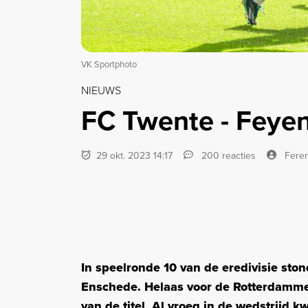
VK Sportphoto
NIEUWS
FC Twente - Feyeno
29 okt. 2023 14:17
200 reacties
Fere
In speelronde 10 van de eredivisie sto
Enschede. Helaas voor de Rotterdammers
van de titel. Al vroeg in de wedstrijd 