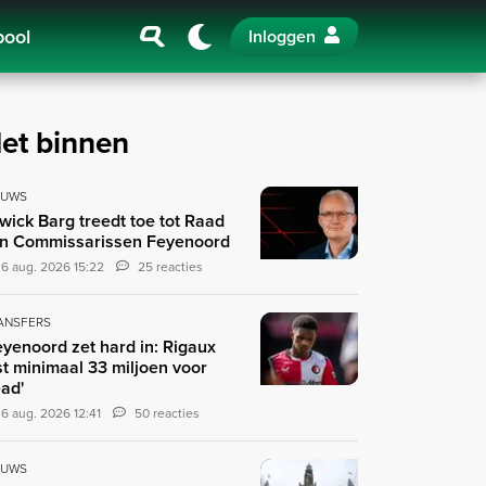
pool
Inloggen
et binnen
EUWS
wick Barg treedt toe tot Raad
n Commissarissen Feyenoord
6 aug. 2026 15:22
25 reacties
ANSFERS
eyenoord zet hard in: Rigaux
st minimaal 33 miljoen voor
ad'
6 aug. 2026 12:41
50 reacties
EUWS