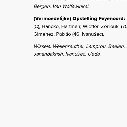
Bergen, Van Wolfswinkel.
(Vermoedelijke) Opstelling Feyenoord:
(C), Hancko, Hartman; Wieffer, Zerrouki (70
Gimenez, Paixão (46' Ivanušec).
Wissels: Wellenreuther, Lamprou, Beelen, 
Jahanbakhsh, Ivanušec, Ueda.