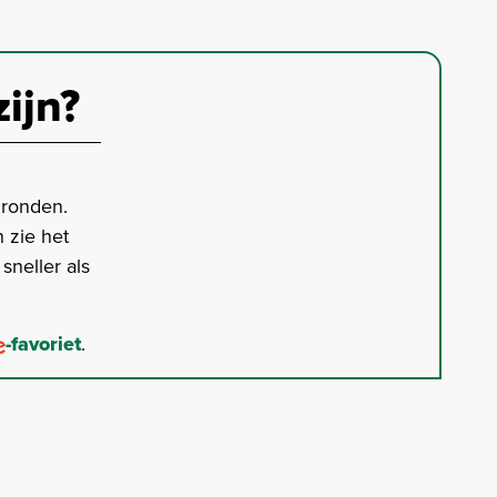
zijn?
gronden.
 zie het
neller als
-favoriet
.