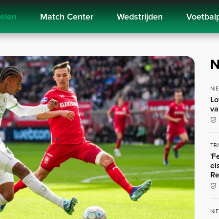
kelen
Match Center
Wedstrijden
Voetbal
N
NI
Lo
va
TR
'F
ei
Re
NI