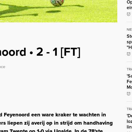
Op
ei
NI
St
sp
ord • 2 - 1 [FT]
"H
nce
TR
'S
Fe
Mo
TR
nd Feyenoord een ware kraker te wachten in
'D
lo
 liepen zij averij op in strijd om handhaving
li
kwam Twente op 1-0 via Ugalde. In de 78'ste