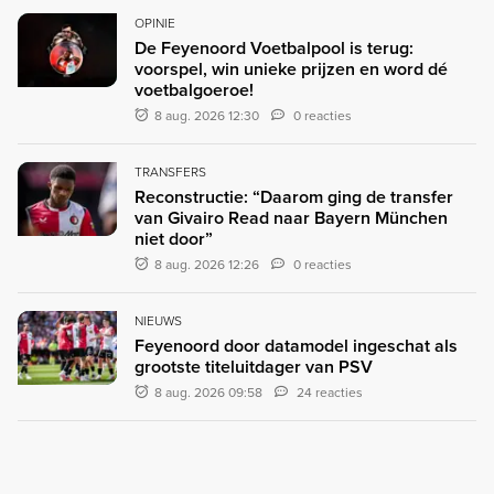
OPINIE
De Feyenoord Voetbalpool is terug:
voorspel, win unieke prijzen en word dé
voetbalgoeroe!
8 aug. 2026 12:30
0 reacties
TRANSFERS
Reconstructie: “Daarom ging de transfer
van Givairo Read naar Bayern München
niet door”
8 aug. 2026 12:26
0 reacties
NIEUWS
Feyenoord door datamodel ingeschat als
grootste titeluitdager van PSV
8 aug. 2026 09:58
24 reacties