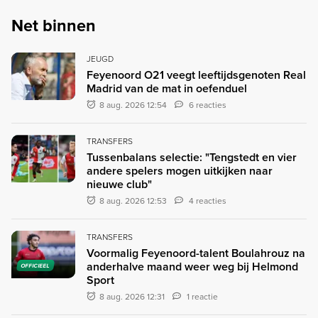
Net binnen
JEUGD
Feyenoord O21 veegt leeftijdsgenoten Real
Madrid van de mat in oefenduel
8 aug. 2026 12:54
6 reacties
TRANSFERS
Tussenbalans selectie: "Tengstedt en vier
andere spelers mogen uitkijken naar
nieuwe club"
8 aug. 2026 12:53
4 reacties
TRANSFERS
Voormalig Feyenoord-talent Boulahrouz na
anderhalve maand weer weg bij Helmond
OFFICIEEL
Sport
8 aug. 2026 12:31
1 reactie