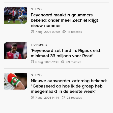
NIEUWS
Feyenoord maakt rugnummers
bekend: onder meer Zechiël krijgt
nieuw nummer
7 aug. 2026 09:09
13 reacties
TRANSFERS
'Feyenoord zet hard in: Rigaux eist
minimaal 33 miljoen voor Read'
6 aug. 2026 12:41
69 reacties
NIEUWS
Nieuwe aanvoerder zaterdag bekend:
"Gebaseerd op hoe ik de groep heb
meegemaakt in de eerste week"
7 aug. 2026 14:44
26 reacties