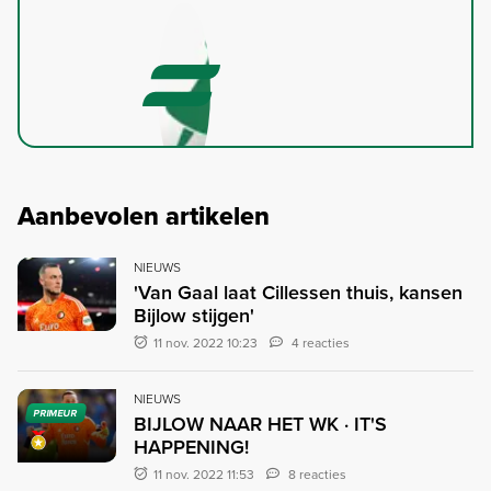
Aanbevolen artikelen
NIEUWS
'Van Gaal laat Cillessen thuis, kansen
Bijlow stijgen'
11 nov. 2022 10:23
4 reacties
NIEUWS
PRIMEUR
BIJLOW NAAR HET WK · IT'S
HAPPENING!
11 nov. 2022 11:53
8 reacties