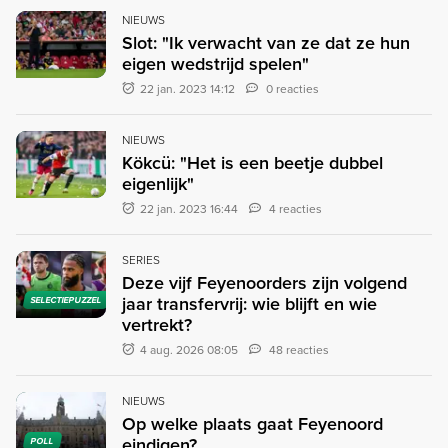
NIEUWS
Slot: "Ik verwacht van ze dat ze hun
eigen wedstrijd spelen"
22 jan. 2023 14:12
0 reacties
NIEUWS
Kökcü: "Het is een beetje dubbel
eigenlijk"
22 jan. 2023 16:44
4 reacties
SERIES
Deze vijf Feyenoorders zijn volgend
jaar transfervrij: wie blijft en wie
SELECTIEPUZZEL
vertrekt?
4 aug. 2026 08:05
48 reacties
NIEUWS
Op welke plaats gaat Feyenoord
eindigen?
POLL