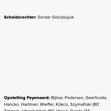
Scheidsrechter:
Serdar Gözübüyük
Opstelling Feyenoord:
Bijlow; Pedersen, Geertruida,
Hancko, Hartman; Wieffer, Kökcü, Szymański (80'
Timber); Jahanbakhsh (80' Idrissi), Danilo (74'