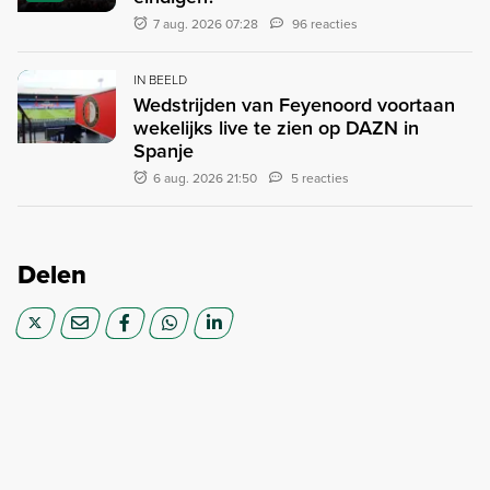
7 aug. 2026 07:28
96 reacties
IN BEELD
Wedstrijden van Feyenoord voortaan
wekelijks live te zien op DAZN in
Spanje
6 aug. 2026 21:50
5 reacties
Delen