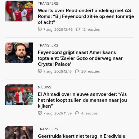
TRANSFERS
Woerts over Read-onderhandeling met AS
Roma: “Bij Feyenoord zit-ie op een tonnetje
of acht”
7 aug. 2026 12:46
12 reacties
TRANSFERS
Feyenoord grijpt naast Amerikaans
toptalent: 'Zavier Gozo onderweg naar
Crystal Palace'
7 aug. 2026 12:16
20 reacties
NIEUWS
El Ahmadi over nieuwe aanvoerder: “Als
het niet loopt zullen de mensen naar jou
kijken”
7 aug. 2026 11:59
4 reacties
TRANSFERS
Geertruida keert niet terug in Eredivisie: