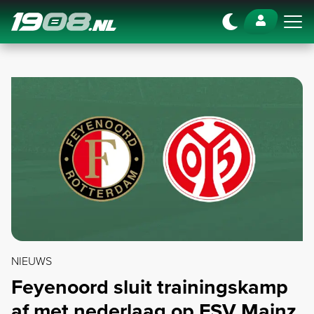
Navigation
NIEUWS
Feyenoord sluit trainingskamp
af met nederlaag op FSV Mainz