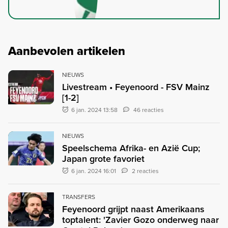
Aanbevolen artikelen
NIEUWS
Livestream • Feyenoord - FSV Mainz
[1-2]
6 jan. 2024 13:58
46 reacties
NIEUWS
Speelschema Afrika- en Azië Cup;
Japan grote favoriet
6 jan. 2024 16:01
2 reacties
TRANSFERS
Feyenoord grijpt naast Amerikaans
toptalent: 'Zavier Gozo onderweg naar