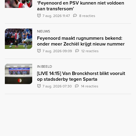
‘Feyenoord en PSV kunnen niet voldoen
aan transfersom’
7 aug. 2026 11:47
8 reacties
NIEUWS
Feyenoord maakt rugnummers bekend:
onder meer Zechiël krijgt nieuw nummer
7 aug. 2026 09:09
12 reacties
IN BEELD
[LIVE 14:15] Van Bronckhorst blikt vooruit
op stadsderby tegen Sparta
7 aug. 2026 07:30
14 reacties