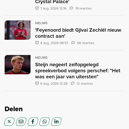
Crystal Palace'
7 aug. 2026 12:16
19 reacties
NIEUWS
'Feyenoord biedt Gjivai Zechiël nieuw
contract aan'
4 aug. 2026 08:57
66 reacties
NIEUWS
Steijn negeert zelfopgelegd
spreekverbod volgens perschef: "Het
was een jaar van uitersten"
6 aug. 2026 12:26
12 reacties
Delen