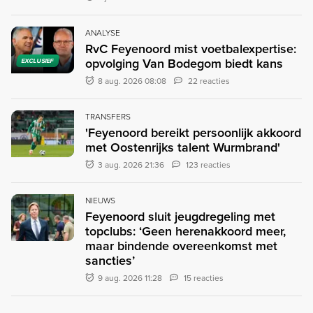
ANALYSE
RvC Feyenoord mist voetbalexpertise:
opvolging Van Bodegom biedt kans
EXCLUSIEF
8 aug. 2026 08:08
22 reacties
TRANSFERS
'Feyenoord bereikt persoonlijk akkoord
met Oostenrijks talent Wurmbrand'
3 aug. 2026 21:36
123 reacties
NIEUWS
Feyenoord sluit jeugdregeling met
topclubs: ‘Geen herenakkoord meer,
maar bindende overeenkomst met
sancties’
9 aug. 2026 11:28
15 reacties