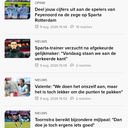
OPINIE
Deel jouw cijfers uit aan de spelers van
Feyenoord na de zege op Sparta
Rotterdam
9 aug. 2026 15:06
10 reacties
NIEUWS
Sparta-trainer verzucht na afgekeurde
gelijkmaker: “Vandaag staan we aan de
verkeerde kant”
9 aug. 2026 15:05
2 reacties
NIEUWS
Valente: "We doen het onszelf aan, maar
het is toch lekker om die punten te pakken"
9 aug. 2026 15:02
2 reacties
NIEUWS
Toornstra bereikt bijzondere mijlpaal: "Dan
doe je toch ergens iets goed"