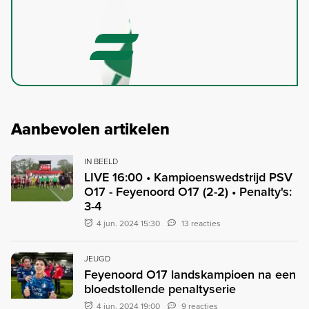
Aanbevolen artikelen
IN BEELD
LIVE 16:00 • Kampioenswedstrijd PSV
O17 - Feyenoord O17 (2-2) • Penalty's:
3-4
4 jun. 2024 15:30
13 reacties
JEUGD
Feyenoord O17 landskampioen na een
bloedstollende penaltyserie
4 jun. 2024 19:00
9 reacties