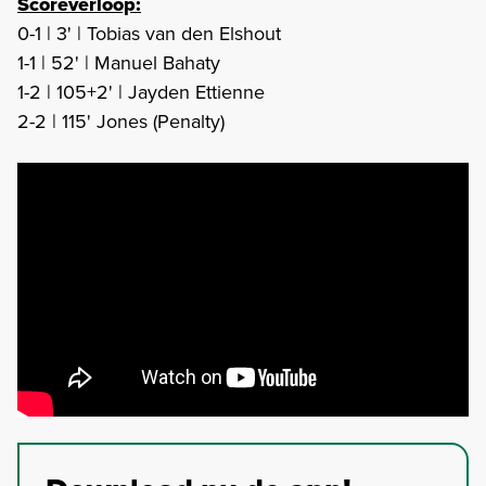
Scor
everloop:
0-1 | 3' | Tobias van den Elshout
1-1 | 52' | Manuel Bahaty
1-2 | 105+2' | Jayden Ettienne
2-2 | 115' Jones (Penalty)