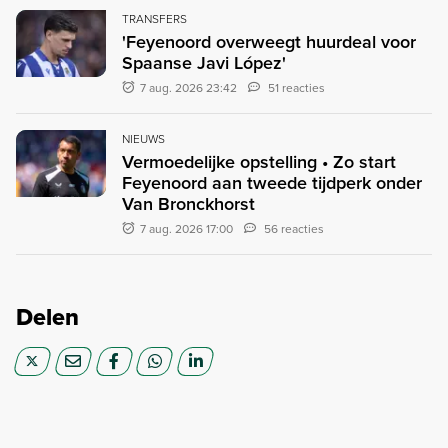
TRANSFERS
'Feyenoord overweegt huurdeal voor
Spaanse Javi López'
7 aug. 2026 23:42
51 reacties
NIEUWS
Vermoedelijke opstelling • Zo start
Feyenoord aan tweede tijdperk onder
Van Bronckhorst
7 aug. 2026 17:00
56 reacties
Delen