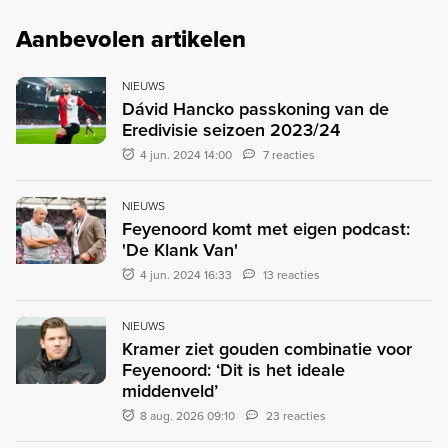
Aanbevolen artikelen
NIEUWS
Dávid Hancko passkoning van de
Eredivisie seizoen 2023/24
4 jun. 2024 14:00
7 reacties
NIEUWS
Feyenoord komt met eigen podcast:
'De Klank Van'
4 jun. 2024 16:33
13 reacties
NIEUWS
Kramer ziet gouden combinatie voor
Feyenoord: ‘Dit is het ideale
middenveld’
8 aug. 2026 09:10
23 reacties