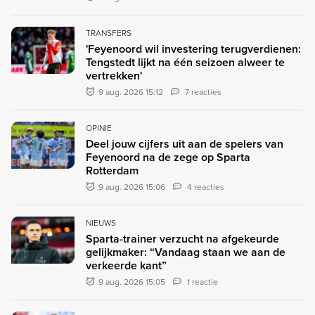
TRANSFERS
'Feyenoord wil investering terugverdienen:
Tengstedt lijkt na één seizoen alweer te
vertrekken'
9 aug. 2026 15:12
7 reacties
OPINIE
Deel jouw cijfers uit aan de spelers van
Feyenoord na de zege op Sparta
Rotterdam
9 aug. 2026 15:06
4 reacties
NIEUWS
Sparta-trainer verzucht na afgekeurde
gelijkmaker: “Vandaag staan we aan de
verkeerde kant”
9 aug. 2026 15:05
1 reactie