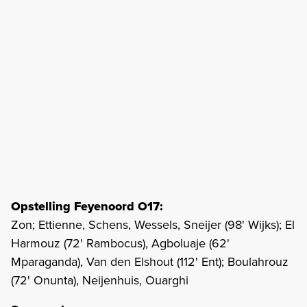
Opstelling Feyenoord O17:
Zon; Ettienne, Schens, Wessels, Sneijer (98' Wijks); El
Harmouz (72' Rambocus), Agboluaje (62'
Mparaganda), Van den Elshout (112' Ent); Boulahrouz
(72' Onunta), Neijenhuis, Ouarghi