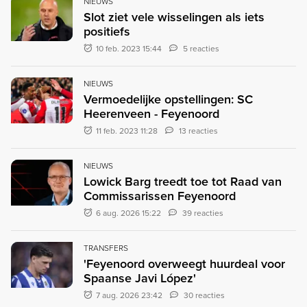
NIEUWS
Slot ziet vele wisselingen als iets
positiefs
10 feb. 2023 15:44
5 reacties
NIEUWS
Vermoedelijke opstellingen: SC
Heerenveen - Feyenoord
11 feb. 2023 11:28
13 reacties
NIEUWS
Lowick Barg treedt toe tot Raad van
Commissarissen Feyenoord
6 aug. 2026 15:22
39 reacties
TRANSFERS
'Feyenoord overweegt huurdeal voor
Spaanse Javi López'
7 aug. 2026 23:42
30 reacties