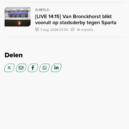
IN BEELD
[LIVE 14:15] Van Bronckhorst blikt
vooruit op stadsderby tegen Sparta
7 aug. 2026 07:30
16 reacties
Delen