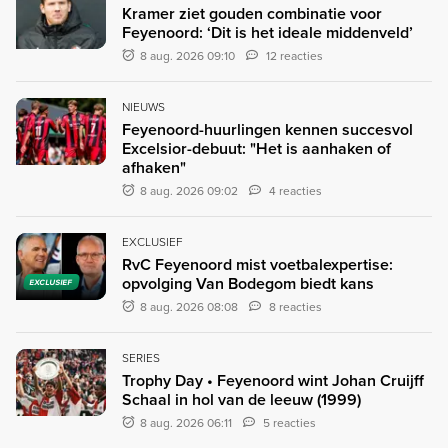
Kramer ziet gouden combinatie voor
Feyenoord: ‘Dit is het ideale middenveld’
8 aug. 2026 09:10
12 reacties
NIEUWS
Feyenoord-huurlingen kennen succesvol
Excelsior-debuut: "Het is aanhaken of
afhaken"
8 aug. 2026 09:02
4 reacties
EXCLUSIEF
RvC Feyenoord mist voetbalexpertise:
opvolging Van Bodegom biedt kans
EXCLUSIEF
8 aug. 2026 08:08
8 reacties
SERIES
Trophy Day • Feyenoord wint Johan Cruijff
Schaal in hol van de leeuw (1999)
8 aug. 2026 06:11
5 reacties