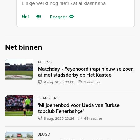
Linkje werkt nog niet! Zat al klaar haha
1
Reageer
Net binnen
NIEUWS
Matchday • Feyenoord trapt nieuw seizoen
af met stadsderby op Het Kasteel
9 aug. 2026 00:00
3 reacties
TRANSFERS
'Miljoenenbod voor Ueda van Turkse
topclub Fenerbahçe'
8 aug. 2026 23:24
44 reacties
JEUGD