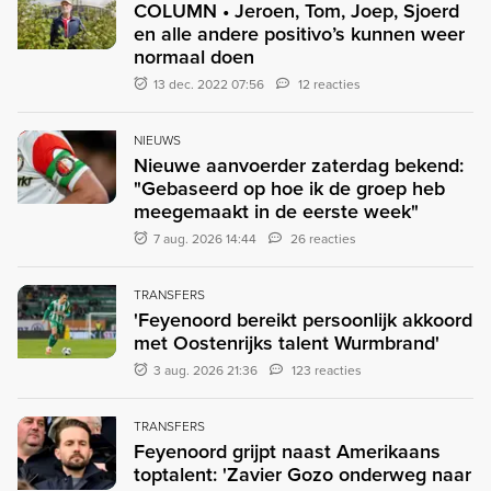
COLUMN • Jeroen, Tom, Joep, Sjoerd
en alle andere positivo’s kunnen weer
normaal doen
13 dec. 2022 07:56
12 reacties
NIEUWS
Nieuwe aanvoerder zaterdag bekend:
"Gebaseerd op hoe ik de groep heb
meegemaakt in de eerste week"
7 aug. 2026 14:44
26 reacties
TRANSFERS
'Feyenoord bereikt persoonlijk akkoord
met Oostenrijks talent Wurmbrand'
3 aug. 2026 21:36
123 reacties
TRANSFERS
Feyenoord grijpt naast Amerikaans
toptalent: 'Zavier Gozo onderweg naar