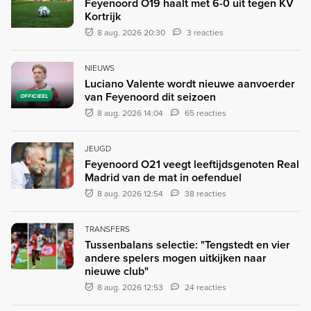
Feyenoord O19 haalt met 6-0 uit tegen KV
Kortrijk
8 aug. 2026 20:30
3 reacties
NIEUWS
Luciano Valente wordt nieuwe aanvoerder
van Feyenoord dit seizoen
OFFICIEEL
8 aug. 2026 14:04
65 reacties
JEUGD
Feyenoord O21 veegt leeftijdsgenoten Real
Madrid van de mat in oefenduel
8 aug. 2026 12:54
38 reacties
TRANSFERS
Tussenbalans selectie: "Tengstedt en vier
andere spelers mogen uitkijken naar
nieuwe club"
8 aug. 2026 12:53
24 reacties