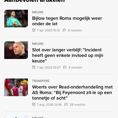
NIEUWS
Bijlow tegen Roma mogelijk weer
onder de lat
7 apr. 2023 15:12
6 reacties
NIEUWS
Slot over langer verblijf: "Incident
heeft geen enkele invloed op mijn
keuze"
7 apr. 2023 15:37
4 reacties
TRANSFERS
Woerts over Read-onderhandeling met
AS Roma: “Bij Feyenoord zit-ie op een
tonnetje of acht”
7 aug. 2026 12:46
29 reacties
NIEUWS