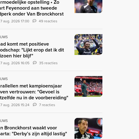
rmoedelijke opstelling • Zo
art Feyenoord aan tweede
jdperk onder Van Bronckhorst
7 aug. 2026 17:00
49 reacties
EUWS
ad komt met positieve
odschap: "Lijkt erop dat ik dit
izoen hier blijf"
7 aug. 2026 16:05
35 reacties
EUWS
rallellen met kampioensjaar
ven vertrouwen: "Gevoel is
tzelfde nu in de voorbereiding"
7 aug. 2026 15:24
7 reacties
EUWS
n Bronckhorst waakt voor
arta: "Derby’s zijn altijd lastig"