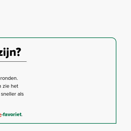
zijn?
gronden.
 zie het
neller als
-favoriet
.