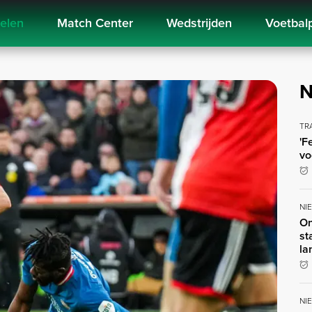
kelen
Match Center
Wedstrijden
Voetbal
N
TR
'F
vo
NI
On
st
la
NI