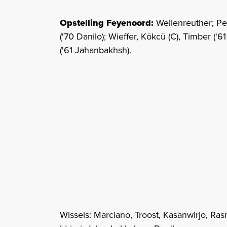
Opstelling Feyenoord:
Wellenreuther; Pe
('70 Danilo); Wieffer, Kökcü (C), Timber ('6
('61 Jahanbakhsh).
Wissels: Marciano, Troost, Kasanwirjo, Ra