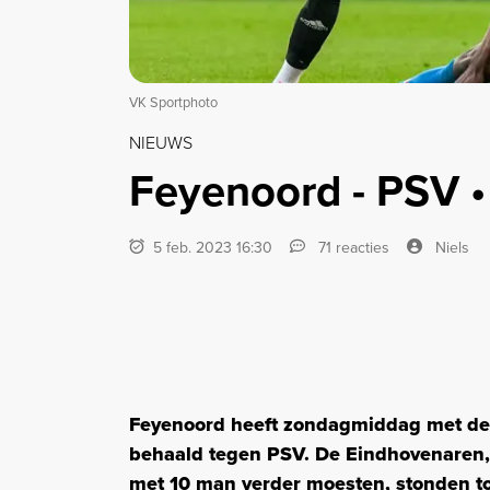
VK Sportphoto
NIEUWS
Feyenoord - PSV •
5 feb. 2023 16:30
71 reacties
Niels
Feyenoord heeft zondagmiddag met de h
behaald tegen PSV. De Eindhovenaren,
met 10 man verder moesten, stonden tot