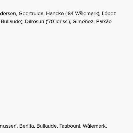
dersen, Geertruida, Hancko ('84 Wålemark), López
1 Bullaude); Dilrosun ('70 Idrissi), Giménez, Paixão
smussen, Benita, Bullaude, Taabouni, Wålemark,