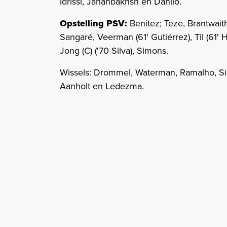
Idrissi, Jahanbakhsh en Danilo.
Opstelling PSV:
Benitez; Teze, Brantwait
Sangaré, Veerman (61' Gutiérrez), Til (61' 
Jong (C) ('70 Silva), Simons.
Wissels: Drommel, Waterman, Ramalho, Silv
Aanholt en Ledezma.