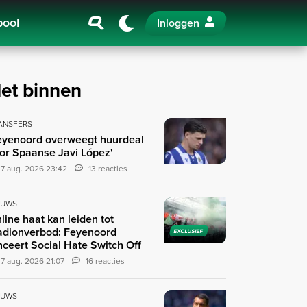
pool
Inloggen
et binnen
ANSFERS
eyenoord overweegt huurdeal
or Spaanse Javi López'
7 aug. 2026 23:42
13 reacties
EUWS
line haat kan leiden tot
adionverbod: Feyenoord
EXCLUSIEF
nceert Social Hate Switch Off
7 aug. 2026 21:07
16 reacties
EUWS