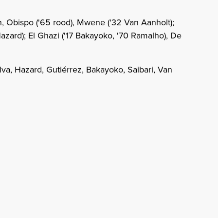
h, Obispo ('65 rood), Mwene ('32 Van Aanholt);
Hazard); El Ghazi ('17 Bakayoko, '70 Ramalho), De
a, Hazard, Gutiérrez, Bakayoko, Saibari, Van