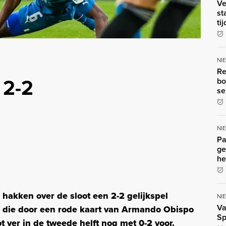
Ve
st
ti
NI
Re
 2-2
bo
se
NI
Pa
ge
he
akken over de sloot een 2-2 gelijkspel
NI
Va
 die door een rode kaart van Armando Obispo
Sp
 ver in de tweede helft nog met 0-2 voor.