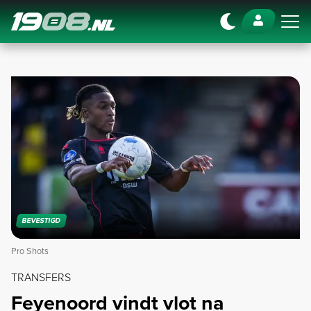
Navigation
BEVESTIGD
Pro Shots
TRANSFERS
Feyenoord vindt vlot na