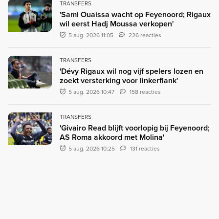
TRANSFERS
'Sami Ouaissa wacht op Feyenoord; Rigaux
wil eerst Hadj Moussa verkopen'
5 aug. 2026 11:05
226 reacties
TRANSFERS
'Dévy Rigaux wil nog vijf spelers lozen en
zoekt versterking voor linkerflank'
5 aug. 2026 10:47
158 reacties
TRANSFERS
'Givairo Read blijft voorlopig bij Feyenoord;
AS Roma akkoord met Molina'
5 aug. 2026 10:25
131 reacties