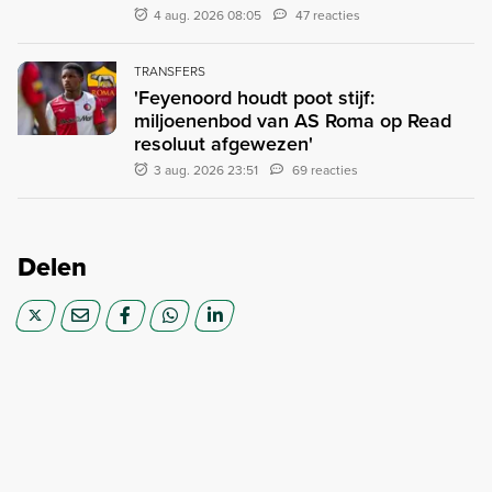
4 aug. 2026 08:05
47 reacties
TRANSFERS
'Feyenoord houdt poot stijf:
miljoenenbod van AS Roma op Read
resoluut afgewezen'
3 aug. 2026 23:51
69 reacties
Delen