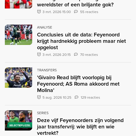
wereldster of een briljante gok?
3 mrt. 2026 15:00
55 reacties
ANALYSE
Conclusies uit de data: Feyenoord
krijgt hardnekkig probleem maar niet
opgelost
3 mrt. 2026 20:15
70 reacties
TRANSFERS
'Givairo Read blijft voorlopig bij
Feyenoord; AS Roma akkoord met
Molina'
5 aug. 2026 10:25
129 reacties
SERIES
Deze vijf Feyenoorders zijn volgend
jaar transfervrij: wie blijft en wie
SELECTIEPUZZEL
vertrekt?