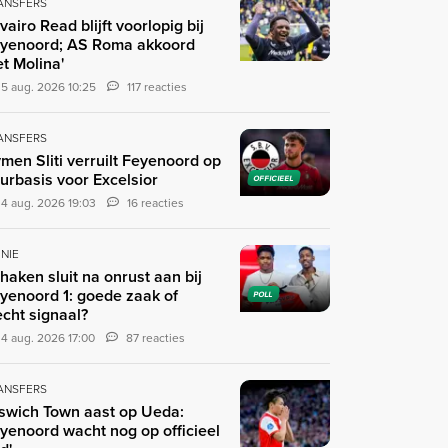
ANSFERS
ivairo Read blijft voorlopig bij
yenoord; AS Roma akkoord
t Molina'
5 aug. 2026 10:25
117 reacties
ANSFERS
men Sliti verruilt Feyenoord op
urbasis voor Excelsior
OFFICIEEL
4 aug. 2026 19:03
16 reacties
INIE
haken sluit na onrust aan bij
yenoord 1: goede zaak of
POLL
echt signaal?
4 aug. 2026 17:00
87 reacties
ANSFERS
pswich Town aast op Ueda:
yenoord wacht nog op officieel