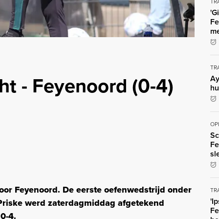
TR
'G
Fe
me
TR
ht - Feyenoord (0-4)
Ay
hu
OP
Sc
Fe
sl
voor Feyenoord. De eerste oefenwedstrijd onder
TR
'I
 Priske werd zaterdagmiddag afgetekend
Fe
0-4.