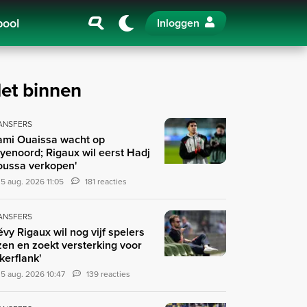
pool
Inloggen
et binnen
ANSFERS
ami Ouaissa wacht op
yenoord; Rigaux wil eerst Hadj
ussa verkopen'
5 aug. 2026 11:05
181 reacties
ANSFERS
évy Rigaux wil nog vijf spelers
zen en zoekt versterking voor
nkerflank'
5 aug. 2026 10:47
139 reacties