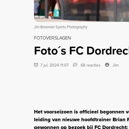
Jim Breeman Sports Photography
FOTOVERSLAGEN
Foto´s FC Dordrec
7 jul. 2024 11:07
68 reacties
Jim
Het voorseizoen is officieel begonnen 
leiding van nieuwe hoofdtrainer Brian
gewonnen op bezoek bij FC Dordrecht: 