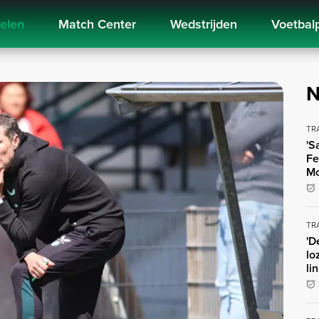
kelen
Match Center
Wedstrijden
Voetbal
N
TR
'S
Fe
Mo
TR
'D
lo
li