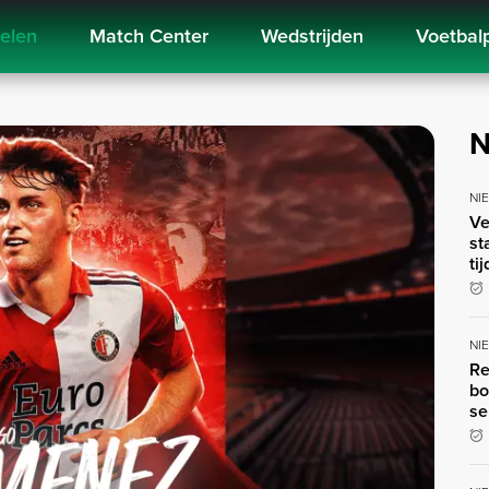
kelen
Match Center
Wedstrijden
Voetbal
N
NI
Ve
st
ti
NI
Re
bo
se