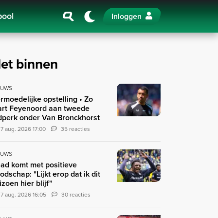
pool
Inloggen
et binnen
EUWS
rmoedelijke opstelling • Zo
art Feyenoord aan tweede
jdperk onder Van Bronckhorst
7 aug. 2026 17:00
35 reacties
EUWS
ad komt met positieve
odschap: "Lijkt erop dat ik dit
izoen hier blijf"
7 aug. 2026 16:05
30 reacties