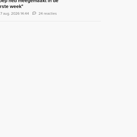
oep heb meegemaakt in de
rste week"
7 aug. 2026 14:44
24 reacties