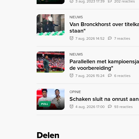
3 aug. 2023 17:39
202 reacties
NIEUWS
Van Bronckhorst over titelka
staan"
7 aug. 2026 14:52
7 reacties
NIEUWS
Parallellen met kampioensja
de voorbereiding"
7 aug. 2026 15:24
6 reacties
OPINIE
Schaken sluit na onrust aan
POLL
4 aug. 2026 17:00
93 reacties
Delen