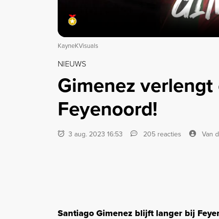
KayneKVisuals
NIEUWS
Gimenez verlengt c
Feyenoord!
3 aug. 2023 16:53
205 reacties
Van d
Santiago Gimenez blijft langer bij Feye