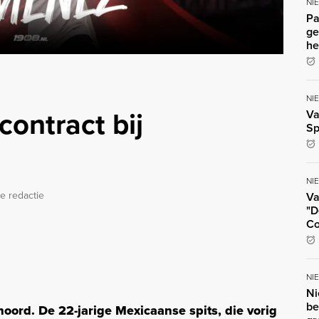
NI
Pa
ge
he
NI
ontract bij
Va
Sp
NI
e redactie
Va
"D
Co
NI
Ni
be
noord. De 22-jarige Mexicaanse spits, die vorig