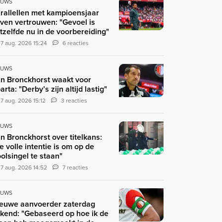
EUWS
rallellen met kampioensjaar
ven vertrouwen: "Gevoel is
tzelfde nu in de voorbereiding"
7 aug. 2026 15:24
6 reacties
EUWS
n Bronckhorst waakt voor
arta: "Derby’s zijn altijd lastig"
7 aug. 2026 15:12
3 reacties
EUWS
n Bronckhorst over titelkans:
e volle intentie is om op de
olsingel te staan"
7 aug. 2026 14:52
7 reacties
EUWS
euwe aanvoerder zaterdag
kend: "Gebaseerd op hoe ik de