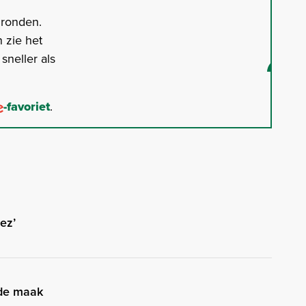
gronden.
 zie het
neller als
-favoriet
.
ez’
de maak