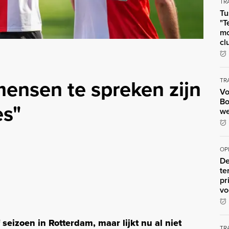
TR
Tu
"T
mo
cl
mensen te spreken zijn
TR
Vo
Bo
es"
we
OP
De
te
pr
vo
eizoen in Rotterdam, maar lijkt nu al niet
TR