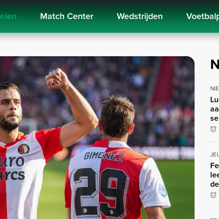
kelen
Match Center
Wedstrijden
Voetbal
N
NI
Lu
aa
se
JE
Fe
le
de