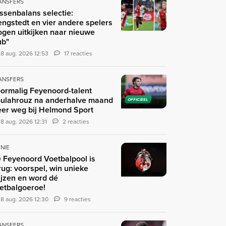
ANSFERS
ssenbalans selectie:
engstedt en vier andere spelers
gen uitkijken naar nieuwe
ub"
8 aug. 2026 12:53
17 reacties
ANSFERS
ormalig Feyenoord-talent
ulahrouz na anderhalve maand
OFFICIEEL
er weg bij Helmond Sport
8 aug. 2026 12:31
2 reacties
INIE
 Feyenoord Voetbalpool is
rug: voorspel, win unieke
ijzen en word dé
etbalgoeroe!
8 aug. 2026 12:30
9 reacties
ANSFERS