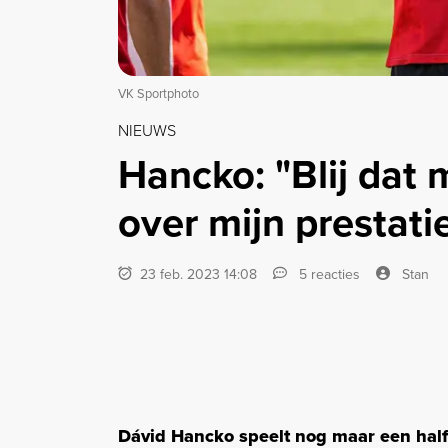
VK Sportphoto
NIEUWS
Hancko: "Blij dat 
over mijn prestati
23 feb. 2023 14:08
5 reacties
Stan
Dávid Hancko speelt nog maar een half s