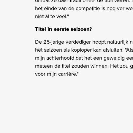
omdat ze daar traditioneel de titel vieren. I
het einde van de competitie is nog ver w
niet al te veel."
Titel in eerste seizoen?
De 25-jarige verdediger hoopt natuurlijk 
het seizoen als koploper kan afsluiten: "A
mijn achterhoofd dat het een geweldig eers
meteen de titel zouden winnen. Het zou g
voor mijn carrière."