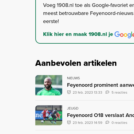
Voeg 1908.nl toe als Google-favoriet en
meest betrouwbare Feyenoord-nieuws s
eerste!
Klik hier en maak 1908.nl je
Aanbevolen artikelen
NIEUWS
Feyenoord prominent aanwez
23 feb. 2023 13:33
5 reacties
JEUGD
Feyenoord O18 verslaat And
23 feb. 2023 14:59
0 reacties