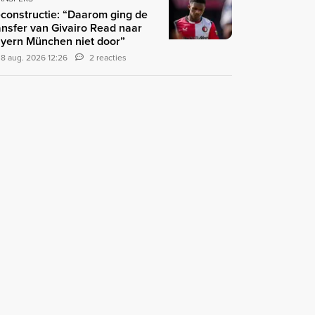
constructie: “Daarom ging de
ansfer van Givairo Read naar
yern München niet door”
8 aug. 2026 12:26
2 reacties