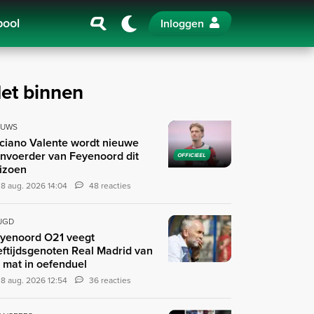
pool
Inloggen
et binnen
EUWS
ciano Valente wordt nieuwe
nvoerder van Feyenoord dit
OFFICIEEL
izoen
8 aug. 2026 14:04
48 reacties
UGD
yenoord O21 veegt
eftijdsgenoten Real Madrid van
 mat in oefenduel
8 aug. 2026 12:54
36 reacties