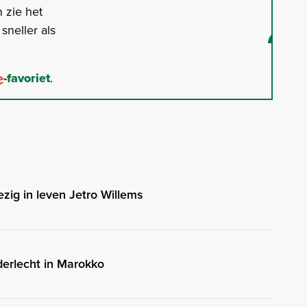
 zie het
neller als
-favoriet
.
ig in leven Jetro Willems
erlecht in Marokko