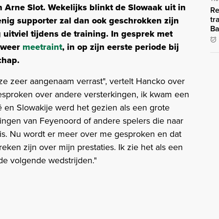
Arne Slot. Wekelijks blinkt de Slowaak uit in
Re
tr
enig supporter zal dan ook geschrokken zijn
Ba
itviel tijdens de training. In gesprek met
 weer
meetraint
, in op zijn eerste periode bij
chap.
n ze zeer aangenaam verrast", vertelt Hancko over
 gesproken over andere versterkingen, ik kwam een
ië en Slowakije werd het gezien als een grote
rkingen van Feyenoord of andere spelers die naar
vis. Nu wordt er meer over me gesproken en dat
eken zijn over mijn prestaties. Ik zie het als een
 de volgende wedstrijden."