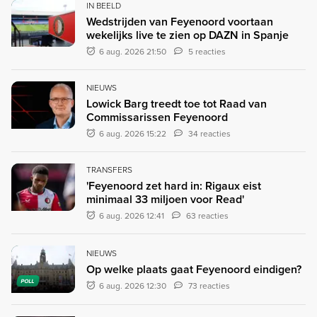
IN BEELD
Wedstrijden van Feyenoord voortaan
wekelijks live te zien op DAZN in Spanje
6 aug. 2026 21:50
5 reacties
NIEUWS
Lowick Barg treedt toe tot Raad van
Commissarissen Feyenoord
6 aug. 2026 15:22
34 reacties
TRANSFERS
'Feyenoord zet hard in: Rigaux eist
minimaal 33 miljoen voor Read'
6 aug. 2026 12:41
63 reacties
NIEUWS
Op welke plaats gaat Feyenoord eindigen?
POLL
6 aug. 2026 12:30
73 reacties