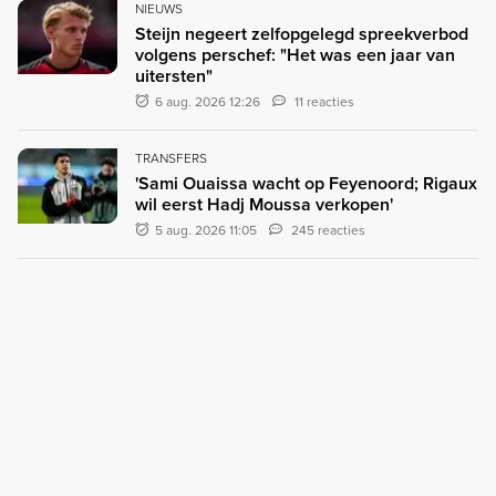
NIEUWS
Steijn negeert zelfopgelegd spreekverbod
volgens perschef: "Het was een jaar van
uitersten"
6 aug. 2026 12:26
11 reacties
TRANSFERS
'Sami Ouaissa wacht op Feyenoord; Rigaux
wil eerst Hadj Moussa verkopen'
5 aug. 2026 11:05
245 reacties