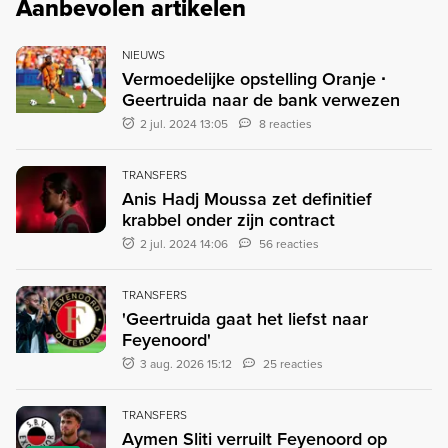
Aanbevolen artikelen
NIEUWS
Vermoedelijke opstelling Oranje ∙
Geertruida naar de bank verwezen
2 jul. 2024 13:05
8 reacties
TRANSFERS
Anis Hadj Moussa zet definitief
krabbel onder zijn contract
2 jul. 2024 14:06
56 reacties
TRANSFERS
'Geertruida gaat het liefst naar
Feyenoord'
3 aug. 2026 15:12
25 reacties
TRANSFERS
Aymen Sliti verruilt Feyenoord op