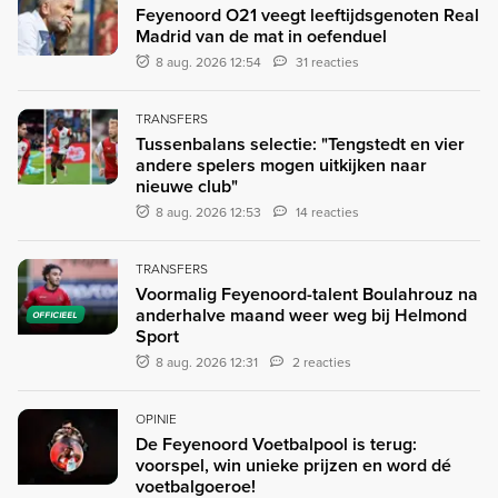
Feyenoord O21 veegt leeftijdsgenoten Real
Madrid van de mat in oefenduel
8 aug. 2026 12:54
31 reacties
TRANSFERS
Tussenbalans selectie: "Tengstedt en vier
andere spelers mogen uitkijken naar
nieuwe club"
8 aug. 2026 12:53
14 reacties
TRANSFERS
Voormalig Feyenoord-talent Boulahrouz na
anderhalve maand weer weg bij Helmond
OFFICIEEL
Sport
8 aug. 2026 12:31
2 reacties
OPINIE
De Feyenoord Voetbalpool is terug:
voorspel, win unieke prijzen en word dé
voetbalgoeroe!