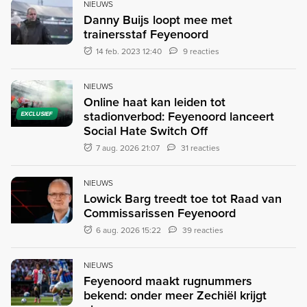
NIEUWS
Danny Buijs loopt mee met
trainersstaf Feyenoord
14 feb. 2023 12:40
9 reacties
NIEUWS
Online haat kan leiden tot
stadionverbod: Feyenoord lanceert
EXCLUSIEF
Social Hate Switch Off
7 aug. 2026 21:07
31 reacties
NIEUWS
Lowick Barg treedt toe tot Raad van
Commissarissen Feyenoord
6 aug. 2026 15:22
39 reacties
NIEUWS
Feyenoord maakt rugnummers
bekend: onder meer Zechiël krijgt