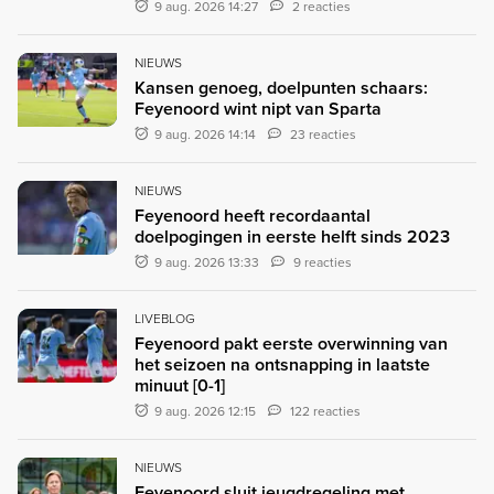
9 aug. 2026 14:27
2 reacties
NIEUWS
Kansen genoeg, doelpunten schaars:
Feyenoord wint nipt van Sparta
9 aug. 2026 14:14
23 reacties
NIEUWS
Feyenoord heeft recordaantal
doelpogingen in eerste helft sinds 2023
9 aug. 2026 13:33
9 reacties
LIVEBLOG
Feyenoord pakt eerste overwinning van
het seizoen na ontsnapping in laatste
minuut [0-1]
9 aug. 2026 12:15
122 reacties
NIEUWS
Feyenoord sluit jeugdregeling met