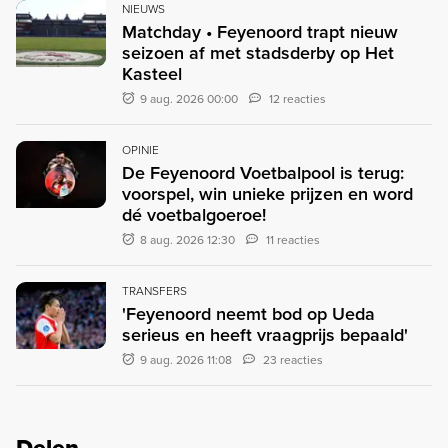
NIEUWS
Matchday • Feyenoord trapt nieuw
seizoen af met stadsderby op Het
Kasteel
9 aug. 2026 00:00
12 reacties
OPINIE
De Feyenoord Voetbalpool is terug:
voorspel, win unieke prijzen en word
dé voetbalgoeroe!
8 aug. 2026 12:30
11 reacties
TRANSFERS
'Feyenoord neemt bod op Ueda
serieus en heeft vraagprijs bepaald'
9 aug. 2026 11:08
23 reacties
Delen