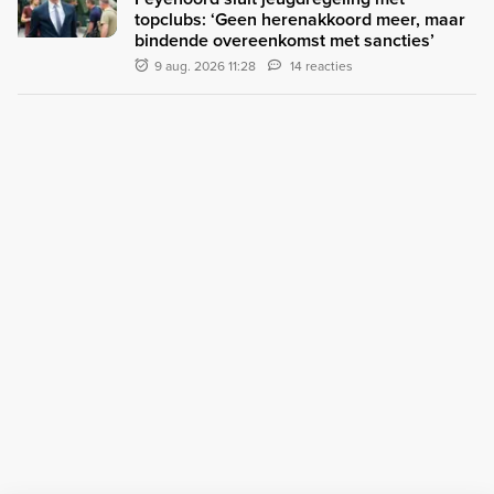
topclubs: ‘Geen herenakkoord meer, maar
bindende overeenkomst met sancties’
9 aug. 2026 11:28
14 reacties