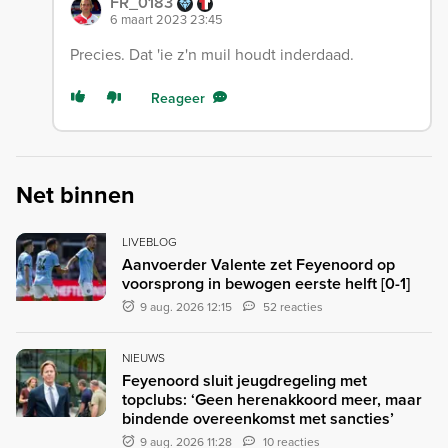
FR_0183
6 maart 2023 23:45
Precies. Dat 'ie z'n muil houdt inderdaad.
Reageer
Net binnen
LIVEBLOG
Aanvoerder Valente zet Feyenoord op
voorsprong in bewogen eerste helft [0-1]
9 aug. 2026 12:15
52 reacties
NIEUWS
Feyenoord sluit jeugdregeling met
topclubs: ‘Geen herenakkoord meer, maar
bindende overeenkomst met sancties’
9 aug. 2026 11:28
10 reacties