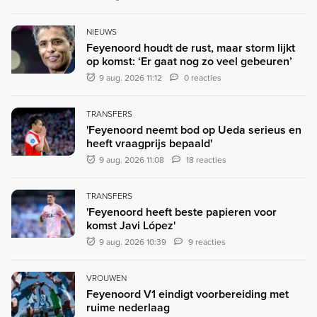
NIEUWS
Feyenoord houdt de rust, maar storm lijkt
op komst: ‘Er gaat nog zo veel gebeuren’
9 aug. 2026 11:12
0 reacties
TRANSFERS
'Feyenoord neemt bod op Ueda serieus en
heeft vraagprijs bepaald'
9 aug. 2026 11:08
18 reacties
TRANSFERS
'Feyenoord heeft beste papieren voor
komst Javi López'
9 aug. 2026 10:39
9 reacties
VROUWEN
Feyenoord V1 eindigt voorbereiding met
ruime nederlaag