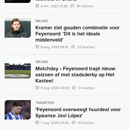
6 mrt. 2023 21:26
18 reacties
NIEUWS
Kramer ziet gouden combinatie voor
Feyenoord: ‘Dit is het ideale
middenveld’
8 aug. 2026 09:10
23 reacties
NIEUWS
Matchday • Feyenoord trapt nieuw
seizoen af met stadsderby op Het
Kasteel
9 aug. 2026 00:00
12 reacties
TRANSFERS
'Feyenoord overweegt huurdeal voor
Spaanse Javi López'
7 aug. 2026 23:42
51 reacties