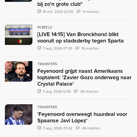
bij zo'n grote club"
16 mrt. 2023 22:50
4 reacties
IN BEELD
[LIVE 14:15] Van Bronckhorst blikt
vooruit op stadsderby tegen Sparta
7 aug. 2026 07:30
16 reacties
TRANSFERS
Feyenoord grijpt naast Amerikaans
toptalent: 'Zavier Gozo onderweg naar
Crystal Palace'
7 aug. 2026 12:16
28 reacties
TRANSFERS
'Feyenoord overweegt huurdeal voor
Spaanse Javi López'
7 aug. 2026 23:42
49 reacties