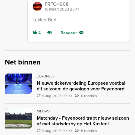
FRFC-1908
16 maart 2023 23:41
Lekker Bert
4
Reageer
Net binnen
EUROPEES
Nieuwe ticketverdeling Europees voetbal
dit seizoen; de gevolgen voor Feyenoord
9 aug. 2026 09:00
0 reacties
NIEUWS
Matchday • Feyenoord trapt nieuw seizoen
af met stadsderby op Het Kasteel
9 aug. 2026 00:00
5 reacties