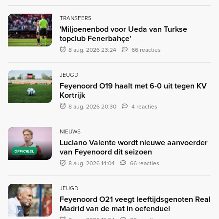
TRANSFERS
'Miljoenenbod voor Ueda van Turkse
topclub Fenerbahçe'
8 aug. 2026 23:24
66 reacties
JEUGD
Feyenoord O19 haalt met 6-0 uit tegen KV
Kortrijk
8 aug. 2026 20:30
4 reacties
NIEUWS
Luciano Valente wordt nieuwe aanvoerder
van Feyenoord dit seizoen
OFFICIEEL
8 aug. 2026 14:04
66 reacties
JEUGD
Feyenoord O21 veegt leeftijdsgenoten Real
Madrid van de mat in oefenduel