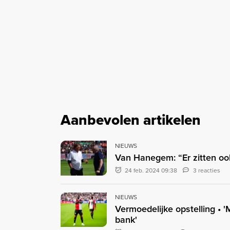
Aanbevolen artikelen
NIEUWS
Van Hanegem: “Er zitten ook
24 feb. 2024 09:38
3 reacties
NIEUWS
Vermoedelijke opstelling • '
bank'