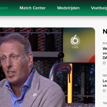
kelen
Match Center
Wedstrijden
Voetbal
N
IN
We
vo
DA
NI
Lo
va
TR