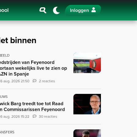
pool
Inloggen
et binnen
 BEELD
dstrijden van Feyenoord
ortaan wekelijks live te zien op
ZN in Spanje
6 aug. 2026 21:50
2 reacties
EUWS
wick Barg treedt toe tot Raad
n Commissarissen Feyenoord
6 aug. 2026 15:22
30 reacties
ANSFERS