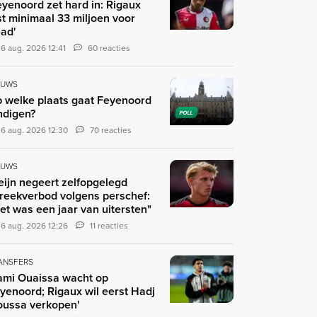
eyenoord zet hard in: Rigaux
st minimaal 33 miljoen voor
ad'
6 aug. 2026 12:41
60 reacties
EUWS
 welke plaats gaat Feyenoord
ndigen?
POLL
6 aug. 2026 12:30
70 reacties
EUWS
eijn negeert zelfopgelegd
reekverbod volgens perschef:
et was een jaar van uitersten"
6 aug. 2026 12:26
11 reacties
ANSFERS
ami Ouaissa wacht op
yenoord; Rigaux wil eerst Hadj
ussa verkopen'