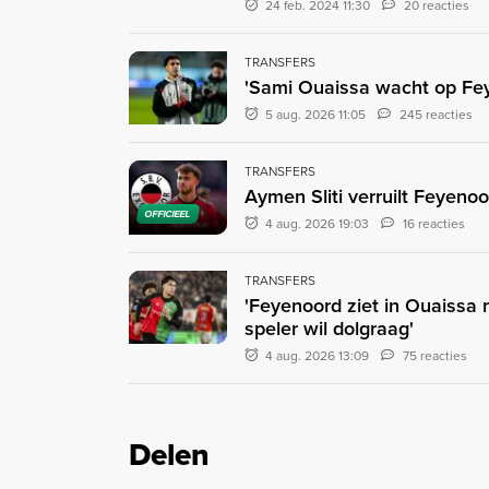
24 feb. 2024 11:30
20 reacties
TRANSFERS
'Sami Ouaissa wacht op Fey
5 aug. 2026 11:05
245 reacties
TRANSFERS
Aymen Sliti verruilt Feyenoo
OFFICIEEL
4 aug. 2026 19:03
16 reacties
TRANSFERS
'Feyenoord ziet in Ouaissa
speler wil dolgraag'
4 aug. 2026 13:09
75 reacties
Delen