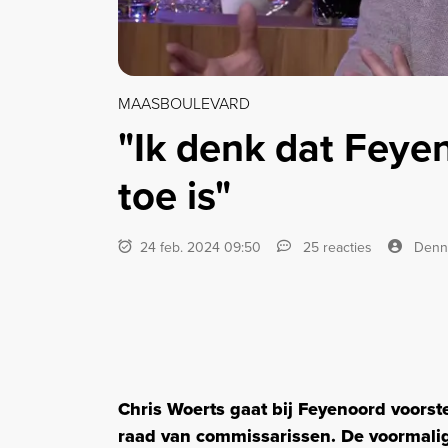
MAASBOULEVARD
"Ik denk dat Feye
toe is"
24 feb. 2024 09:50
25 reacties
Denn
Chris Woerts gaat bij Feyenoord voorst
raad van commissarissen. De voormali