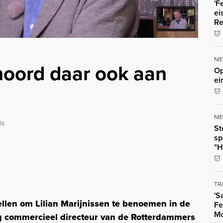
'F
ei
Re
NI
noord daar ook aan
Op
ei
NI
is
St
sp
"H
TR
'S
ellen om Lilian Marijnissen te benoemen in de
Fe
Mo
g commercieel directeur van de Rotterdammers