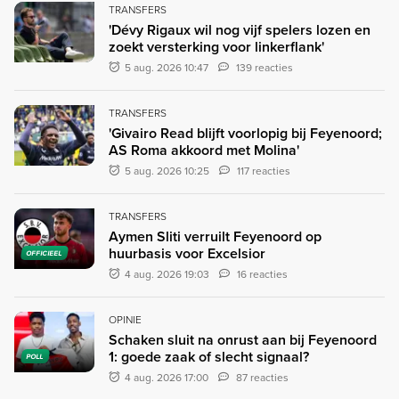
TRANSFERS
'Dévy Rigaux wil nog vijf spelers lozen en
zoekt versterking voor linkerflank'
5 aug. 2026 10:47
139 reacties
TRANSFERS
'Givairo Read blijft voorlopig bij Feyenoord;
AS Roma akkoord met Molina'
5 aug. 2026 10:25
117 reacties
TRANSFERS
Aymen Sliti verruilt Feyenoord op
huurbasis voor Excelsior
OFFICIEEL
4 aug. 2026 19:03
16 reacties
OPINIE
Schaken sluit na onrust aan bij Feyenoord
1: goede zaak of slecht signaal?
POLL
4 aug. 2026 17:00
87 reacties