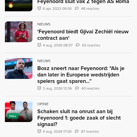
Feyenoord sluit vak Z tegen AS Roma
6 apr. 2023 09:00
48 reacties
NIEUWS
'Feyenoord biedt Gjivai Zechiël nieuw
contract aan'
4 aug. 2026 08:57
63 reacties
NIEUWS
Bosz sneert naar Feyenoord: "Als je
dan later in Europese wedstrijden
spelers gaat sparen...”
3 aug. 2026 13:36
40 reacties
OPINIE
Schaken sluit na onrust aan bij
Feyenoord 1: goede zaak of slecht
POLL
signaal?
4 aug. 2026 17:00
87 reacties