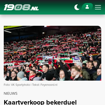
Navigation
Foto: VK Sportphoto | Tekst: Feyenoord.nl
NIEUWS
Kaartverkoop bekerduel