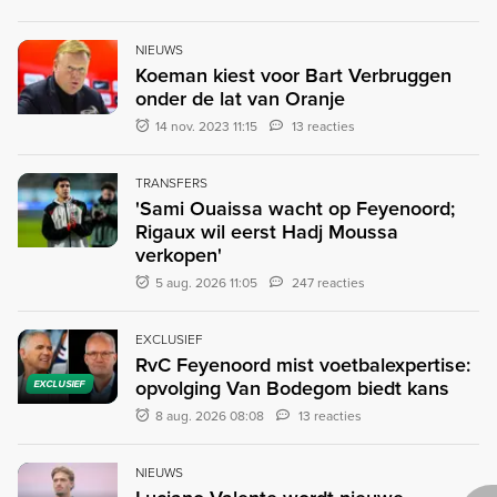
NIEUWS
Koeman kiest voor Bart Verbruggen
onder de lat van Oranje
14 nov. 2023 11:15
13 reacties
TRANSFERS
'Sami Ouaissa wacht op Feyenoord;
Rigaux wil eerst Hadj Moussa
verkopen'
5 aug. 2026 11:05
247 reacties
EXCLUSIEF
RvC Feyenoord mist voetbalexpertise:
opvolging Van Bodegom biedt kans
EXCLUSIEF
8 aug. 2026 08:08
13 reacties
NIEUWS