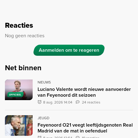
Reacties
Nog geen reacties
Aanmelden om te reageren
Net binnen
NIEUWS
Luciano Valente wordt nieuwe aanvoerder
van Feyenoord dit seizoen
OFFICIEEL
8 aug. 2026 14:04
24 reacties
JEUGD
Feyenoord O21 veegt leeftijdsgenoten Real
Madrid van de mat in oefenduel
8 aug. 2026 12:54
19 reacties