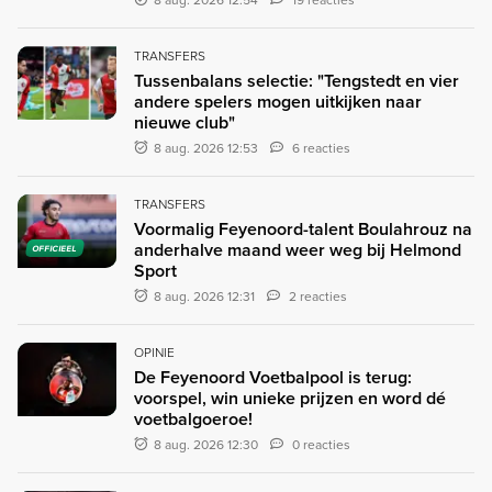
TRANSFERS
Tussenbalans selectie: "Tengstedt en vier
andere spelers mogen uitkijken naar
nieuwe club"
8 aug. 2026 12:53
6 reacties
TRANSFERS
Voormalig Feyenoord-talent Boulahrouz na
anderhalve maand weer weg bij Helmond
OFFICIEEL
Sport
8 aug. 2026 12:31
2 reacties
OPINIE
De Feyenoord Voetbalpool is terug:
voorspel, win unieke prijzen en word dé
voetbalgoeroe!
8 aug. 2026 12:30
0 reacties