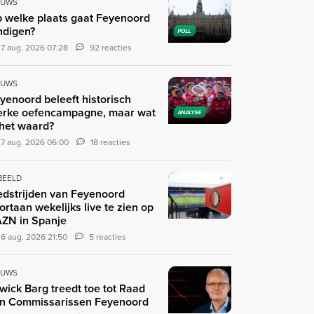
EUWS
 welke plaats gaat Feyenoord
ndigen?
POLL
7 aug. 2026 07:28
92 reacties
EUWS
yenoord beleeft historisch
erke oefencampagne, maar wat
ANALYSE
 het waard?
7 aug. 2026 06:00
18 reacties
 BEELD
dstrijden van Feyenoord
ortaan wekelijks live te zien op
ZN in Spanje
6 aug. 2026 21:50
5 reacties
EUWS
wick Barg treedt toe tot Raad
n Commissarissen Feyenoord