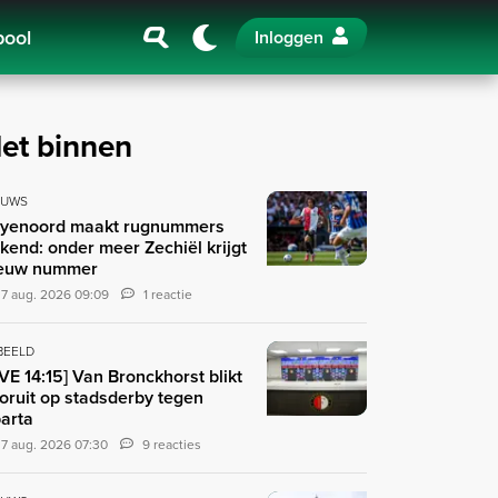
pool
Inloggen
et binnen
EUWS
yenoord maakt rugnummers
kend: onder meer Zechiël krijgt
euw nummer
7 aug. 2026 09:09
1 reactie
 BEELD
IVE 14:15] Van Bronckhorst blikt
oruit op stadsderby tegen
arta
7 aug. 2026 07:30
9 reacties