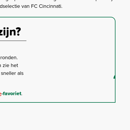
jdselectie van FC Cincinnati.
zijn?
gronden.
 zie het
neller als
-favoriet
.