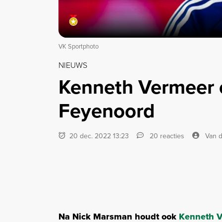
VK Sportphoto
NIEUWS
Kenneth Vermeer e
Feyenoord
20 dec. 2022 13:23
20 reacties
Van d
Na Nick Marsman houdt ook
Kenneth 