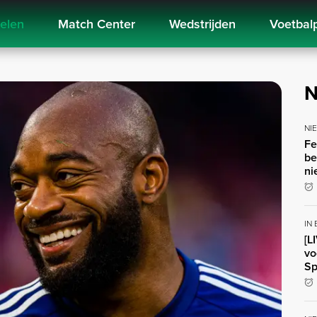
kelen
Match Center
Wedstrijden
Voetbal
N
NI
Fe
be
ni
IN
[L
vo
Sp