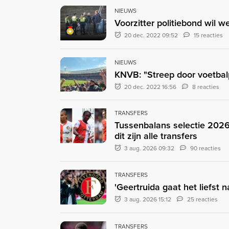
NIEUWS
Voorzitter politiebond wil w
20 dec. 2022 09:52
15 reacties
NIEUWS
KNVB: "Streep door voetbal
20 dec. 2022 16:56
8 reacties
TRANSFERS
Tussenbalans selectie 2026
dit zijn alle transfers
3 aug. 2026 09:32
90 reacties
TRANSFERS
'Geertruida gaat het liefst 
3 aug. 2026 15:12
25 reacties
TRANSFERS