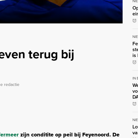
NI
Op
ei
NI
Fe
ven terug bij
st
is
IN
e redactie
We
vo
DA
NI
Lo
va
Vermeer
zijn conditite op peil bij Feyenoord. De