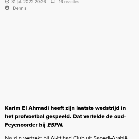
31 jul. 2022 20:26
16 reacties
Dennis
Karim El Ahmadi heeft zijn laatste wedstrijd in
het profvoetbal gespeeld. Dat vertelde de oud-
Feyenoorder bij
ESPN
.
Na zijn vertrekt bij Al-Ittihad Club uit Saoedi-Arabië,