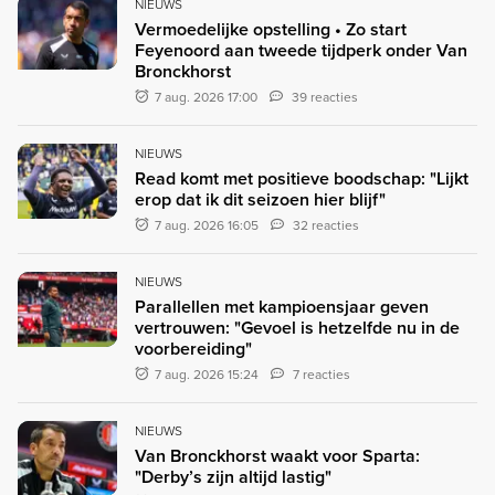
NIEUWS
Vermoedelijke opstelling • Zo start
Feyenoord aan tweede tijdperk onder Van
Bronckhorst
7 aug. 2026 17:00
39 reacties
NIEUWS
Read komt met positieve boodschap: "Lijkt
erop dat ik dit seizoen hier blijf"
7 aug. 2026 16:05
32 reacties
NIEUWS
Parallellen met kampioensjaar geven
vertrouwen: "Gevoel is hetzelfde nu in de
voorbereiding"
7 aug. 2026 15:24
7 reacties
NIEUWS
Van Bronckhorst waakt voor Sparta:
"Derby’s zijn altijd lastig"