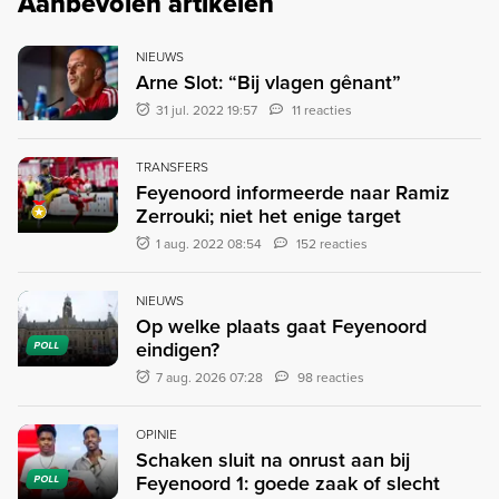
Aanbevolen artikelen
NIEUWS
Arne Slot: “Bij vlagen gênant”
31 jul. 2022 19:57
11 reacties
TRANSFERS
Feyenoord informeerde naar Ramiz
Zerrouki; niet het enige target
1 aug. 2022 08:54
152 reacties
NIEUWS
Op welke plaats gaat Feyenoord
eindigen?
POLL
7 aug. 2026 07:28
98 reacties
OPINIE
Schaken sluit na onrust aan bij
Feyenoord 1: goede zaak of slecht
POLL