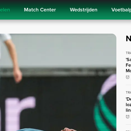
kelen
Match Center
Wedstrijden
Voetbal
N
TR
'S
Fe
Mo
TR
'D
lo
li