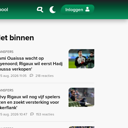
pool
Inloggen
et binnen
ANSFERS
ami Ouaissa wacht op
yenoord; Rigaux wil eerst Hadj
ussa verkopen'
5 aug. 2026 11:05
218 reacties
ANSFERS
évy Rigaux wil nog vijf spelers
zen en zoekt versterking voor
nkerflank'
5 aug. 2026 10:47
153 reacties