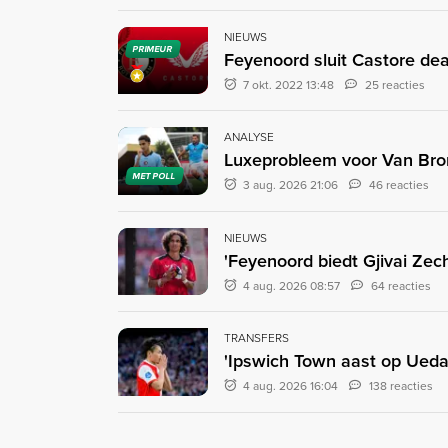
NIEUWS
PRIMEUR
Feyenoord sluit Castore deal
7 okt. 2022 13:48
25 reacties
ANALYSE
Luxeprobleem voor Van Bron
MET POLL
3 aug. 2026 21:06
46 reacties
NIEUWS
'Feyenoord biedt Gjivai Zec
4 aug. 2026 08:57
64 reacties
TRANSFERS
'Ipswich Town aast op Ueda:
4 aug. 2026 16:04
138 reacties