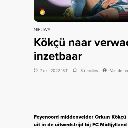
NIEUWS
Kökçü naar verwa
inzetbaar
7 okt. 2022 13:11
3 reacties
Van de re
Feyenoord middenvelder Orkun Kökçü v
uit in de uitwedstrijd bij FC Midtjylland 