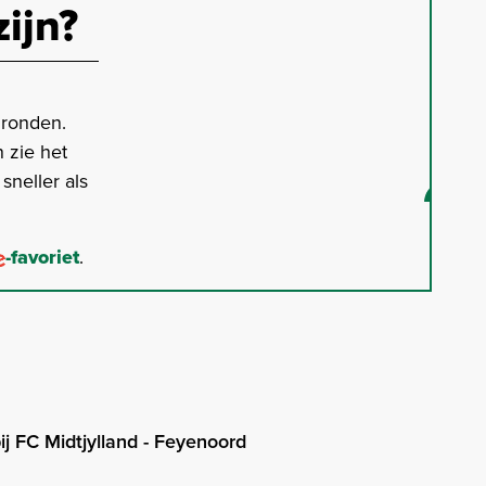
zijn?
gronden.
 zie het
neller als
-favoriet
.
j FC Midtjylland - Feyenoord