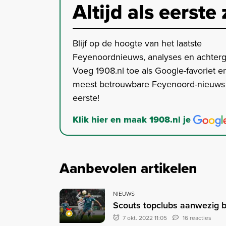
Altijd als eerste 
Blijf op de hoogte van het laatste
Feyenoordnieuws, analyses en achter
Voeg 1908.nl toe als Google-favoriet en
meest betrouwbare Feyenoord-nieuws s
eerste!
Klik hier en maak 1908.nl je
Aanbevolen artikelen
NIEUWS
Scouts topclubs aanwezig bi
7 okt. 2022 11:05
16 reacties