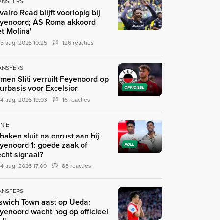
ANSFERS
ivairo Read blijft voorlopig bij
yenoord; AS Roma akkoord
t Molina'
5 aug. 2026 10:25
126 reacties
ANSFERS
men Sliti verruilt Feyenoord op
urbasis voor Excelsior
OFFICIEEL
4 aug. 2026 19:03
16 reacties
INIE
haken sluit na onrust aan bij
yenoord 1: goede zaak of
POLL
echt signaal?
4 aug. 2026 17:00
88 reacties
ANSFERS
pswich Town aast op Ueda:
yenoord wacht nog op officieel