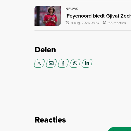
NIEUWS
'Feyenoord biedt Gjivai Zec
4 aug. 2026 08:57
65 reacties
Delen
Reacties