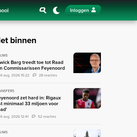
pool
Inloggen
et binnen
EUWS
wick Barg treedt toe tot Raad
n Commissarissen Feyenoord
6 aug. 2026 15:22
28 reacties
ANSFERS
eyenoord zet hard in: Rigaux
st minimaal 33 miljoen voor
ad'
6 aug. 2026 12:41
52 reacties
EUWS