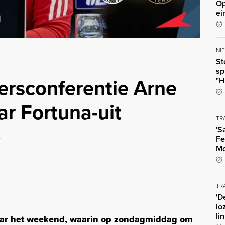
Op
ei
NI
St
sp
Persconferentie Arne
"H
ar Fortuna-uit
TR
'S
o
Fe
Mo
TR
'D
lo
li
 naar het weekend, waarin op zondagmiddag om