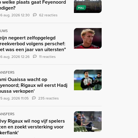
 welke plaats gaat Feyenoord
ndigen?
POLL
6 aug. 2026 12:30
62 reacties
EUWS
eijn negeert zelfopgelegd
reekverbod volgens perschef:
et was een jaar van uitersten"
6 aug. 2026 12:26
11 reacties
ANSFERS
ami Ouaissa wacht op
yenoord; Rigaux wil eerst Hadj
ussa verkopen'
5 aug. 2026 11:05
235 reacties
ANSFERS
évy Rigaux wil nog vijf spelers
zen en zoekt versterking voor
nkerflank'