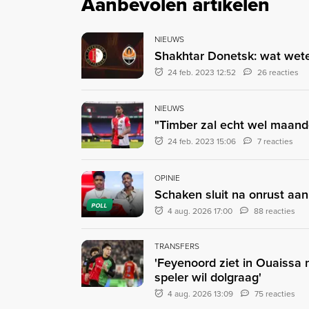
Aanbevolen artikelen
NIEUWS
Shakhtar Donetsk: wat wet
24 feb. 2023 12:52
26 reacties
NIEUWS
"Timber zal echt wel maande
24 feb. 2023 15:06
7 reacties
OPINIE
Schaken sluit na onrust aan
POLL
4 aug. 2026 17:00
88 reacties
TRANSFERS
'Feyenoord ziet in Ouaissa
speler wil dolgraag'
4 aug. 2026 13:09
75 reacties