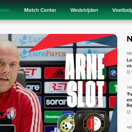
kelen
Match Center
Wedstrijden
Voetbal
N
NI
Lo
va
TR
'F
ei
Re
NI